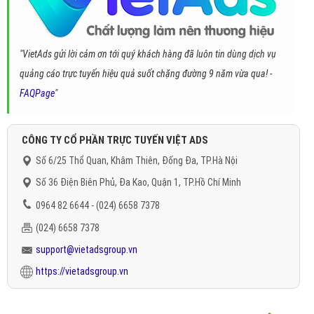
"VietAds gửi lời cảm ơn tới quý khách hàng đã luôn tin dùng dịch vụ
quảng cáo trực tuyến hiệu quả suốt chặng đường 9 năm vừa qua! -
FAQPage
"
CÔNG TY CỔ PHẦN TRỰC TUYẾN VIỆT ADS
Số 6/25 Thổ Quan, Khâm Thiên, Đống Đa, TP.Hà Nội
Số 36 Điện Biên Phủ, Đa Kao, Quận 1, TP.Hồ Chí Minh
0964 82 6644 - (024) 6658 7378
(024) 6658 7378
support@vietadsgroup.vn
https://vietadsgroup.vn