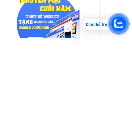
Chat hỗ trợ
Tìm công ty thiết kế website uy tín, chuyên
nghiệp tại Hà Nội là rất khó cho khách hàng.
VietAds xin giới thiệu công ty thiết kế Viet
XEM CHI TIẾT