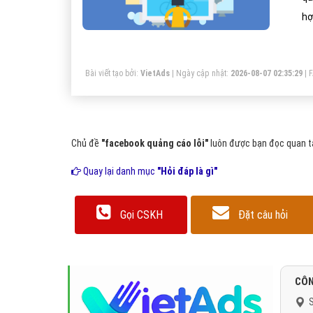
hợ
Bài viết tạo bởi:
VietAds
| Ngày cập nhật:
2026-08-07 02:35:29
|
Chủ đề
"facebook quảng cáo lỗi"
luôn được bạn đọc quan tâ
Quay lại danh mục
"Hỏi đáp là gì"
Gọi CSKH
Đặt câu hỏi
CÔN
S