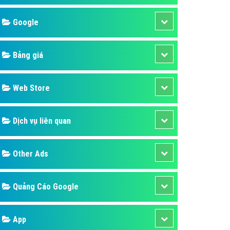
áp quảng cáo Youtube
Google
kế ứng dụng
 cáo Cốc Cốc hiệu quả
Bảng giá
 cáo Zalo chuyên nghiệp
ghĩa
Web Store
à gì
Dịch vụ liên quan
mềm ứng dụng hay
Other Ads
Quảng Cáo Google
App