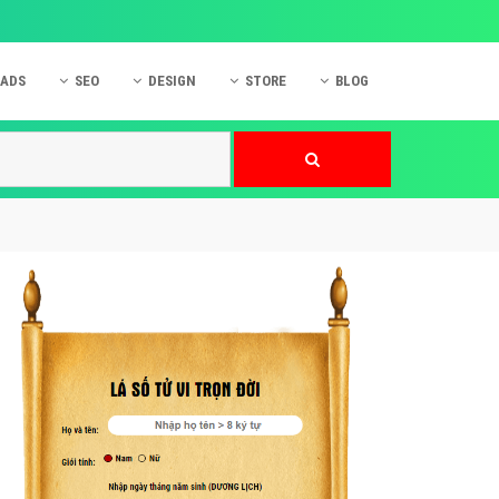
 ADS
SEO
DESIGN
STORE
BLOG
ner
 cáo Mobile
SEO Website
Thiết kế Web
nner
p quảng cáo Instagram
Dịch vụ SEO Website
Thiết kế Website
 cáo Zalo
Hỏi đáp SEO Google
Danh sách Website
 cáo Instagram
Thiết kế Landing Page
cáo Online
Dịch vụ thiết kế Website
 cáo Skype
Hỏi đáp Website
 cáo TVC
 cáo Cốc Cốc
mềm ứng dụng hay