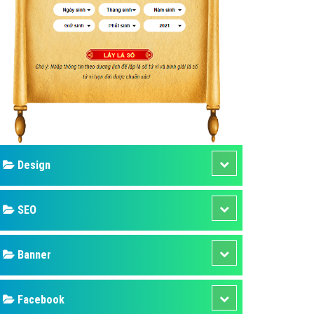
ụ Domain & Hosting
áp phần mềm
áp quảng cáo TVC
p quảng cáo mobile
p quảng cáo Online
áp quảng cáo Skype
p Domain & Hosting
Design
p viết bài Marketing
 cáo Youtube
SEO
ụ quảng cáo Youtube
ụ quảng cáo Cốc Cốc
Banner
ụ quảng cáo Tiktok
Facebook
ụ quảng cáo Zalo