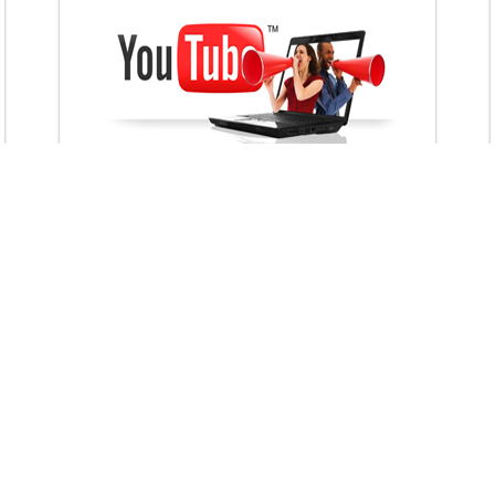
VietAds với đội ngũ chuyên viên tư ấn am
hiểu về chiến dịch quảng cáo Youtube sẽ tư
vấn bạn giải pháp tối ưu, hiệu quả nhất
XEM CHI TIẾT