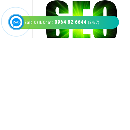
0964 82 6644
Zalo Call/Chat:
(24/7)
VietAds với đội ngũ SEOer giàu kinh nghiệm
được đào tạo bài bản tại các trung tâm SEO
lớn như: Litado, Inet, Vietmoz, Vinalink
XEM CHI TIẾT