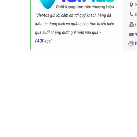
S
0
"VietAds gửi lời cảm ơn tới quý khách hàng đã
luôn tin dùng dịch vụ quảng cáo trực tuyến hiệu
quả suốt chặng đường 9 năm vừa qua! -
FAQPage
"
h