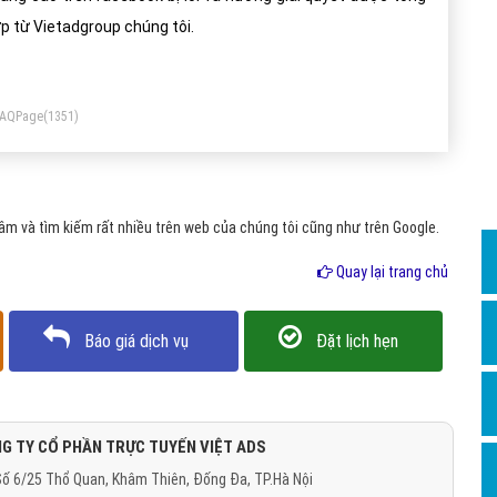
Dịch v
p từ Vietadgroup chúng tôi.
Hỏi đ
Hỏi đ
FAQPage
(1351)
Hỏi đá
Hỏi đá
Hỏi đ
m và tìm kiếm rất nhiều trên web của chúng tôi cũng như trên Google.
Hỏi đá
Quay lại trang chủ
Hỏi đá
Quảng
Báo giá dịch vụ
Đặt lịch hẹn
Dịch v
Dịch v
Dịch v
G TY CỔ PHẦN TRỰC TUYẾN VIỆT ADS
ố 6/25 Thổ Quan, Khâm Thiên, Đống Đa, TP.Hà Nội
Dịch v