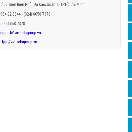
ố 36 Điện Biên Phủ, Đa Kao, Quận 1, TP.Hồ Chí Minh
Hỏi đ
964 82 6644 - (024) 6658 7378
Thiết 
(024) 6658 7378
Quảng
support@vietadsgroup.vn
Quảng
ttps://vietadsgroup.vn
Định n
Nghĩa l
Phần 