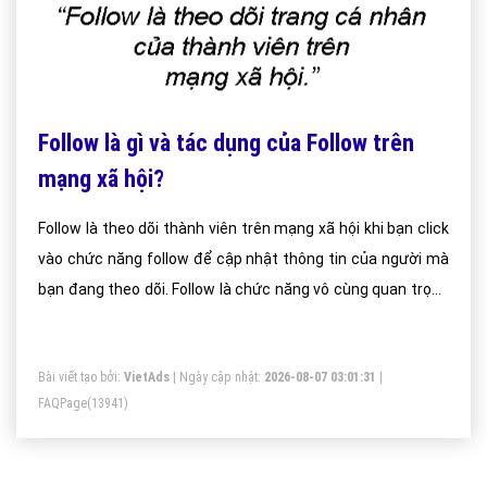
Follow là gì và tác dụng của Follow trên
mạng xã hội?
Follow là theo dõi thành viên trên mạng xã hội khi bạn click
vào chức năng follow để cập nhật thông tin của người mà
bạn đang theo dõi. Follow là chức năng vô cùng quan trọng
đối với một mạng xã hội vì tính hữu ích của nó đem lại cho
người dùng.
Bài viết tạo bởi:
VietAds
| Ngày cập nhật:
2026-08-07 03:01:31
|
FAQPage
(13941)