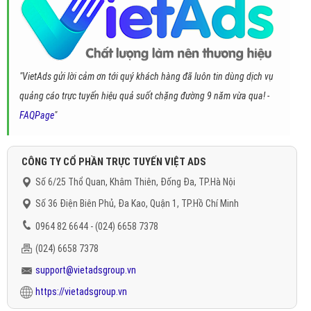
"VietAds gửi lời cảm ơn tới quý khách hàng đã luôn tin dùng dịch vụ
quảng cáo trực tuyến hiệu quả suốt chặng đường 9 năm vừa qua! -
FAQPage
"
CÔNG TY CỔ PHẦN TRỰC TUYẾN VIỆT ADS
Số 6/25 Thổ Quan, Khâm Thiên, Đống Đa, TP.Hà Nội
Số 36 Điện Biên Phủ, Đa Kao, Quận 1, TP.Hồ Chí Minh
0964 82 6644 - (024) 6658 7378
(024) 6658 7378
support@vietadsgroup.vn
https://vietadsgroup.vn