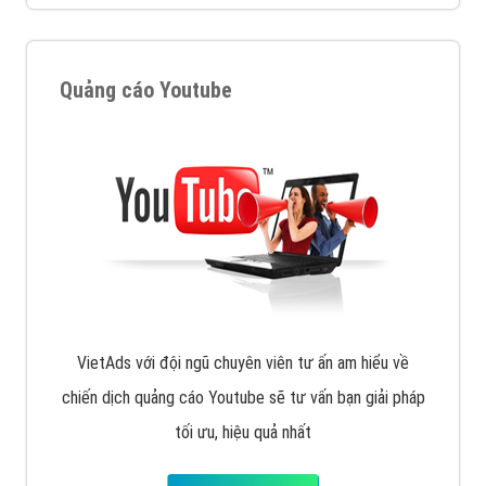
VietAds với đội ngũ SEOer giàu kinh nghiệm được đào
tạo bài bản tại các trung tâm SEO lớn như: Litado,
Inet, Vietmoz, Vinalink
XEM CHI TIẾT
Quảng cáo Youtube