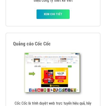
Tìm công ty thiết kế website uy tín, chuyên nghiệp tại
Hà Nội là rất khó cho khách hàng. VietAds xin giới
thiệu công ty thiết kế Viet
XEM CHI TIẾT
Quảng cáo Cốc Cốc