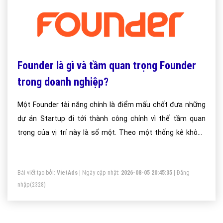
Founder là gì và tầm quan trọng Founder
trong doanh nghiệp?
Một Founder tài năng chính là điểm mấu chốt đưa những
dự án Startup đi tới thành công chính vì thế tầm quan
trọng của vị trí này là số một. Theo một thống kê không
chính thức tại Mỹ: cứ 1000 doanh nghiệp khởi nghiệp lại có
tới hơn 90% thất bại và người ta nhận ra rằng một trong
Bài viết tạo bởi:
VietAds
| Ngày cập nhật:
2026-08-05 20:45:35
|
Đăng
những điểm chung dẫn tới “đổ” hàng loạt như vậy chính là
nhập
(2328)
do Founder. Vậy Founder là gì?