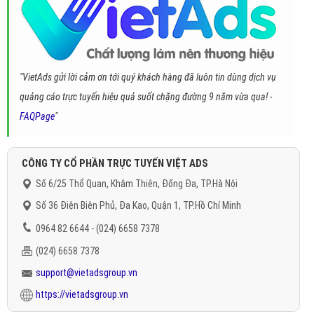
"VietAds gửi lời cảm ơn tới quý khách hàng đã luôn tin dùng dịch vụ
quảng cáo trực tuyến hiệu quả suốt chặng đường 9 năm vừa qua! -
FAQPage
"
CÔNG TY CỔ PHẦN TRỰC TUYẾN VIỆT ADS
Số 6/25 Thổ Quan, Khâm Thiên, Đống Đa, TP.Hà Nội
Số 36 Điện Biên Phủ, Đa Kao, Quận 1, TP.Hồ Chí Minh
0964 82 6644 - (024) 6658 7378
(024) 6658 7378
support@vietadsgroup.vn
https://vietadsgroup.vn