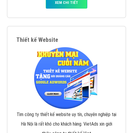
VietAds với đội ngũ chuyên viên tư ấn am hiểu về
chiến dịch quảng cáo Youtube sẽ tư vấn bạn giải pháp
tối ưu, hiệu quả nhất
XEM CHI TIẾT
Thiết kế Website