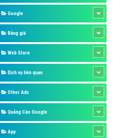
áp quảng cáo Youtube
Google
kế ứng dụng
 cáo Cốc Cốc hiệu quả
Bảng giá
 cáo Zalo chuyên nghiệp
ghĩa
Web Store
à gì
Dịch vụ liên quan
mềm ứng dụng hay
Other Ads
Quảng Cáo Google
App