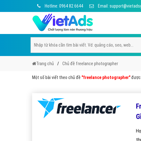
Hotline: 0964 82 6644
Email: support@vietads
Trang chủ
Chủ đề freelance photographer
Một số bài viết theo chủ đề
"freelance photographer"
được 
F
G
Họ
th