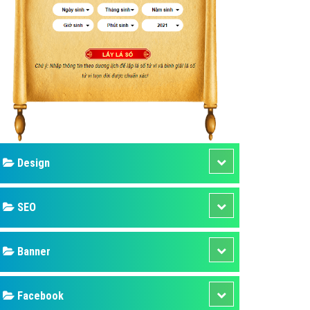
ụ Domain & Hosting
áp phần mềm
áp quảng cáo TVC
p quảng cáo mobile
p quảng cáo Online
áp quảng cáo Skype
p Domain & Hosting
Design
p viết bài Marketing
 cáo Youtube
SEO
ụ quảng cáo Youtube
ụ quảng cáo Cốc Cốc
Banner
ụ quảng cáo Tiktok
Facebook
ụ quảng cáo Zalo