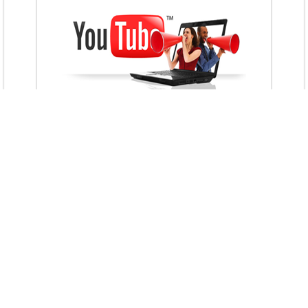
VietAds với đội ngũ chuyên viên tư ấn am
hiểu về chiến dịch quảng cáo Youtube sẽ tư
vấn bạn giải pháp tối ưu, hiệu quả nhất
XEM CHI TIẾT