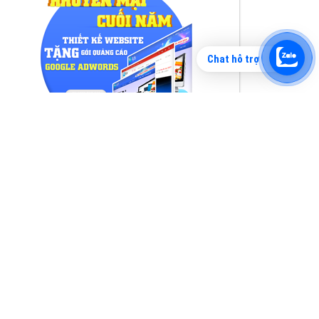
Chat hỗ trợ
Tìm công ty thiết kế website uy tín, chuyên
nghiệp tại Hà Nội là rất khó cho khách hàng.
VietAds xin giới thiệu công ty thiết kế Viet
XEM CHI TIẾT