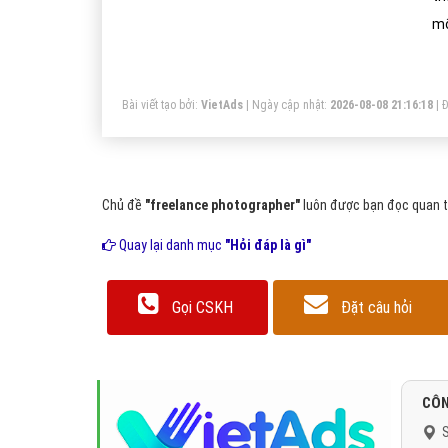
mố
Bài viết tạo bởi:
VietAds
| Ngày cập nhật:
2026-08-08 21:16:18
|
Đ
Chủ đề
"freelance photographer"
luôn được bạn đọc quan tâ
Quay lại danh mục
"Hỏi đáp là gì"
Gọi CSKH
Đặt câu hỏi
CÔN
S