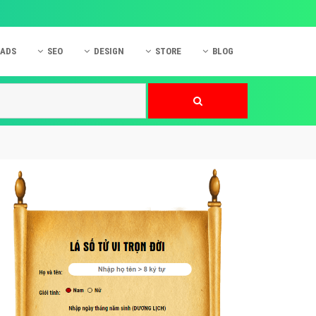
 ADS
SEO
DESIGN
STORE
BLOG
ner
 cáo Mobile
SEO Website
Thiết kế Web
nner
p quảng cáo Instagram
Dịch vụ SEO Website
Thiết kế Website
 cáo Zalo
Hỏi đáp SEO Google
Danh sách Website
 cáo Instagram
Thiết kế Landing Page
cáo Online
Dịch vụ thiết kế Website
 cáo Skype
Hỏi đáp Website
 cáo TVC
 cáo Cốc Cốc
mềm ứng dụng hay