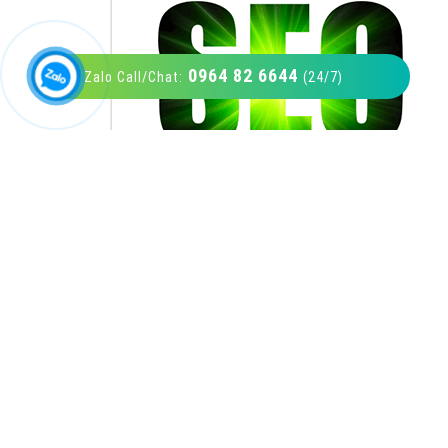
0964 82 6644
Zalo Call/Chat:
(24/7)
VietAds với đội ngũ SEOer giàu kinh nghiệm
được đào tạo bài bản tại các trung tâm SEO
lớn như: Litado, Inet, Vietmoz, Vinalink
XEM CHI TIẾT