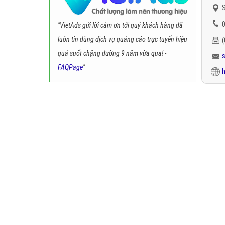
S
0
"VietAds gửi lời cảm ơn tới quý khách hàng đã
luôn tin dùng dịch vụ quảng cáo trực tuyến hiệu
quả suốt chặng đường 9 năm vừa qua! -
FAQPage
"
h