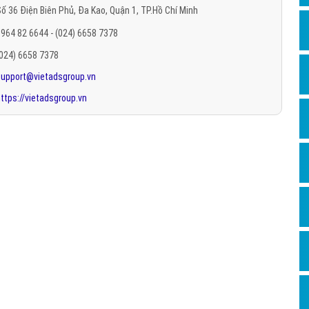
ố 36 Điện Biên Phủ, Đa Kao, Quận 1, TP.Hồ Chí Minh
Hỏi đ
964 82 6644 - (024) 6658 7378
Thiết 
(024) 6658 7378
Quảng
support@vietadsgroup.vn
Quảng
ttps://vietadsgroup.vn
Định n
Nghĩa l
Phần 