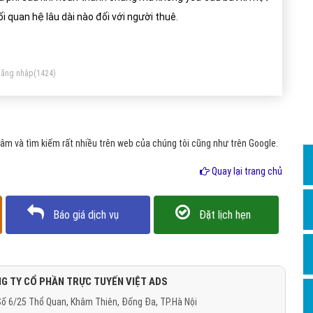
Dịch v
i quan hệ lâu dài nào đối với người thuê.
Hỏi đ
Hỏi đ
ăng nhập
(1424)
Hỏi đá
Hỏi đá
Hỏi đ
m và tìm kiếm rất nhiều trên web của chúng tôi cũng như trên Google.
Hỏi đá
Quay lại trang chủ
Hỏi đá
Quảng
Báo giá dịch vụ
Đặt lịch hẹn
Dịch v
Dịch v
Dịch v
G TY CỔ PHẦN TRỰC TUYẾN VIỆT ADS
ố 6/25 Thổ Quan, Khâm Thiên, Đống Đa, TP.Hà Nội
Dịch v