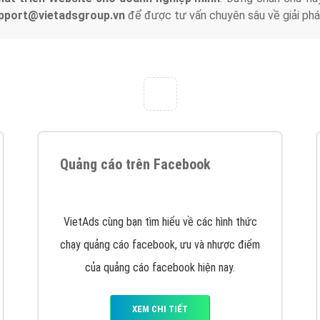
tác Marketing Online?
húng tôi với bề dày kinh nghiệm sẽ tư vấn xây dựng và phát tr
line. Đội ngũ kỹ thuật quảng cáo trực tuyến, SEO, lập trình Web 
uôn
đem đến cho khách hàng sản phẩm/ dịch vụ chất lượng
.