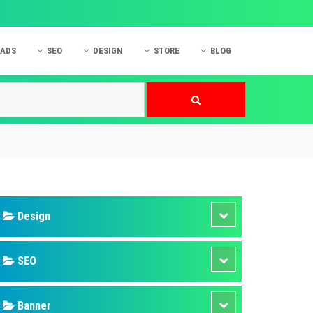
 ADS
SEO
DESIGN
STORE
BLOG
ner
 cáo Mobile
SEO Website
Thiết kế Web
nner
p quảng cáo Instagram
Dịch vụ SEO Website
Thiết kế Website
 cáo Zalo
Hỏi đáp SEO Google
Danh sách Website
 cáo Instagram
Thiết kế Landing Page
cáo Online
Dịch vụ thiết kế Website
 cáo Skype
Hỏi đáp Website
 cáo TVC
 cáo Cốc Cốc
mềm ứng dụng hay