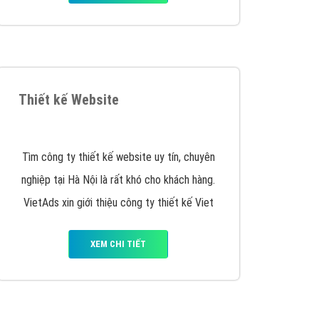
y nhấc máy lên và gọi ngay cho chúng tôi theo
p marketing hiệu quả cho doanh nghiệp bạn!