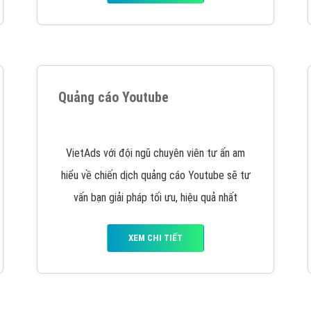
hát triển Website cho doanh nghiệp mình
. Đừng chần chừ hã
support@vietadsgroup.vn
để được tư vấn chuyên sâu về giải phá