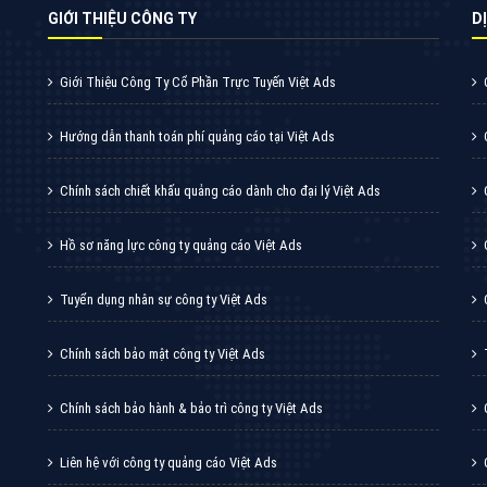
Quảng cáo Youtube
VietAds với đội ngũ chuyên viên tư ấn am
hiểu về chiến dịch quảng cáo Youtube sẽ tư
vấn bạn giải pháp tối ưu, hiệu quả nhất