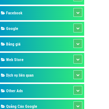
ụ Domain & Hosting
áp phần mềm
áp quảng cáo TVC
p quảng cáo mobile
p quảng cáo Online
áp quảng cáo Skype
p Domain & Hosting
Design
p viết bài Marketing
 cáo Youtube
SEO
ụ quảng cáo Youtube
ụ quảng cáo Cốc Cốc
Banner
ụ quảng cáo Tiktok
Facebook
ụ quảng cáo Zalo