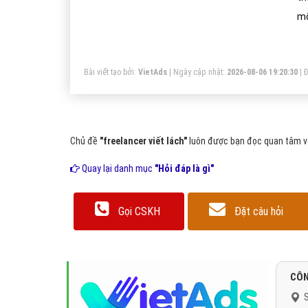
mố
Bài viết tạo bởi:
VietAds
| Ngày cập nhật:
2026-08-06 19:20:30
|
Đ
Chủ đề
"freelancer viết lách"
luôn được bạn đọc quan tâm và
Quay lại danh mục
"Hỏi đáp là gì"
Gọi CSKH
Đặt câu hỏi
CÔN
S