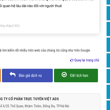
Dịch v
i quan hệ lâu dài nào đối với người thuê.
Hỏi đ
Hỏi đ
ăng nhập
(1423)
Hỏi đá
Hỏi đá
Hỏi đ
 tìm kiếm rất nhiều trên web của chúng tôi cũng như trên Google.
Hỏi đá
Quay lại trang chủ
Hỏi đá
Quảng
Báo giá dịch vụ
Đặt lịch hẹn
Dịch v
Dịch v
Dịch v
G TY CỔ PHẦN TRỰC TUYẾN VIỆT ADS
ố 6/25 Thổ Quan, Khâm Thiên, Đống Đa, TP.Hà Nội
Dịch v