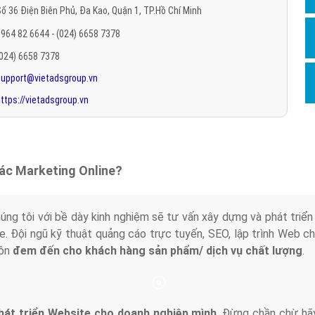
ố 36 Điện Biên Phủ, Đa Kao, Quận 1, TP.Hồ Chí Minh
Hỏi đ
964 82 6644 - (024) 6658 7378
Thiết 
(024) 6658 7378
Quảng
support@vietadsgroup.vn
Quảng
ttps://vietadsgroup.vn
Định n
Nghĩa l
Phần 