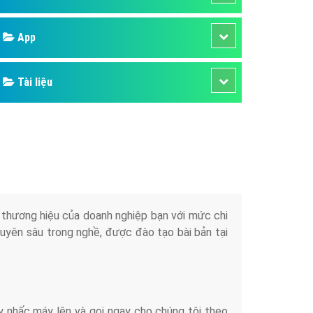
áp quảng cáo Youtube
Google
kế ứng dụng
 cáo Cốc Cốc hiệu quả
Bảng giá
 cáo Zalo chuyên nghiệp
ghĩa
Web Store
à gì
Dịch vụ liên quan
mềm ứng dụng hay
Other Ads
Quảng Cáo Google
App