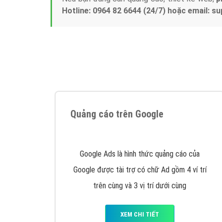
Tại sao chọn công ty Việt Ads làm đối 
Công ty Việt Ads thành lập từ năm 2013
, c
phí mà bạn có thể đầu tư cho marketing on
trung tâm marketing online uy tín hàng năm, l