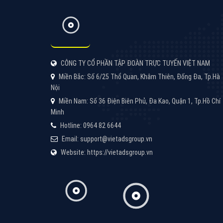
Công ty SEO Website
VietAds với đội ngũ SEOer giàu kinh nghiệm
được đào tạo bài bản tại các trung tâm SEO
lớn như: Litado, Inet, Vietmoz, Vinalink