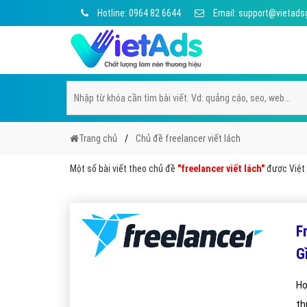
Hotline: 0964 82 6644
Email: support@vietads
Trang chủ
Chủ đề freelancer viết lách
Một số bài viết theo chủ đề
"freelancer viết lách"
được Việt 
F
G
Họ
th