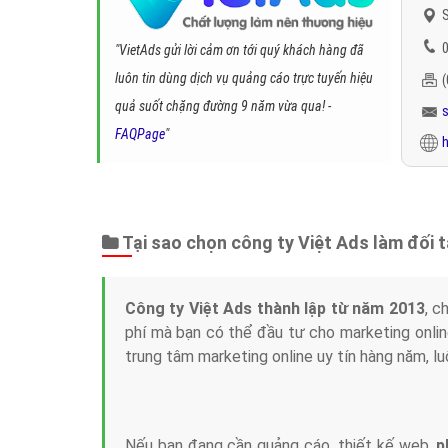
S
0
"VietAds gửi lời cảm ơn tới quý khách hàng đã
luôn tin dùng dịch vụ quảng cáo trực tuyến hiệu
quả suốt chặng đường 9 năm vừa qua! -
FAQPage
"
h