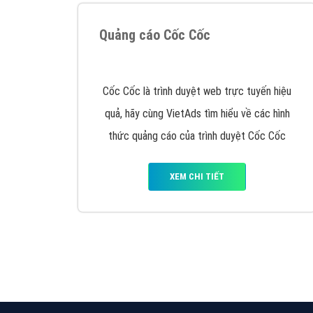
Quảng cáo trên Google
Google Ads là hình thức quảng cáo của
Google được tài trợ có chữ Ad gồm 4 ví trí
trên cùng và 3 vị trí dưới cùng
XEM CHI TIẾT