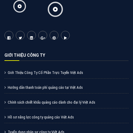
Tìm công ty thiết kế website uy tín, chuyên nghiệp tại
Hà Nội là rất khó cho khách hàng. VietAds xin giới
thiệu công ty thiết kế Viet
XEM CHI TIẾT
Quảng cáo Cốc Cốc