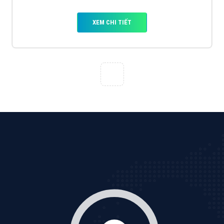
VietAds với đội ngũ SEOer giàu kinh nghiệm được đào
tạo bài bản tại các trung tâm SEO lớn như: Litado,
Inet, Vietmoz, Vinalink
XEM CHI TIẾT
Quảng cáo Youtube