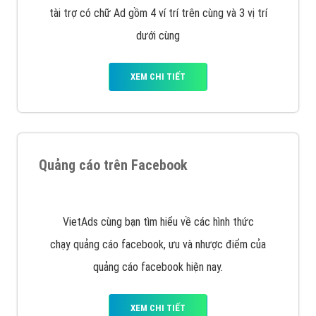
Công ty Việt Ads thành lập từ năm 2013
, chúng tôi
với bề dày kinh nghiệm sẽ tư vấn xây dựng và phát
triển thương hiệu của doanh nghiệp bạn với mức chi
phí mà bạn có thể đầu tư cho marketing online. Đội
ngũ kỹ thuật quảng cáo trực tuyến, SEO, lập trình
Web chuyên sâu trong nghề, được đào tạo bài bản tại
trung tâm marketing online uy tín hàng năm, luôn
đem
đến cho khách hàng sản phẩm/ dịch vụ chất
lượng
.