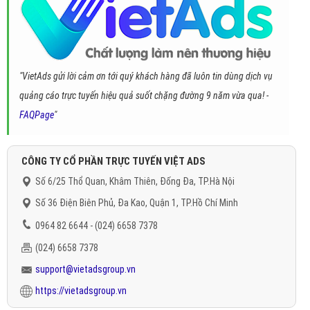
"VietAds gửi lời cảm ơn tới quý khách hàng đã luôn tin dùng dịch vụ
quảng cáo trực tuyến hiệu quả suốt chặng đường 9 năm vừa qua! -
FAQPage
"
CÔNG TY CỔ PHẦN TRỰC TUYẾN VIỆT ADS
Số 6/25 Thổ Quan, Khâm Thiên, Đống Đa, TP.Hà Nội
Số 36 Điện Biên Phủ, Đa Kao, Quận 1, TP.Hồ Chí Minh
0964 82 6644 - (024) 6658 7378
(024) 6658 7378
support@vietadsgroup.vn
https://vietadsgroup.vn