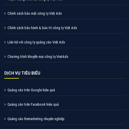
Cốc Cốc là trình duyệt web trực tuyến hiệu quả, hãy
cùng VietAds tìm hiểu về các hình thức quảng cáo
của trình duyệt Cốc Cốc
XEM CHI TIẾT
Quảng cáo Zalo