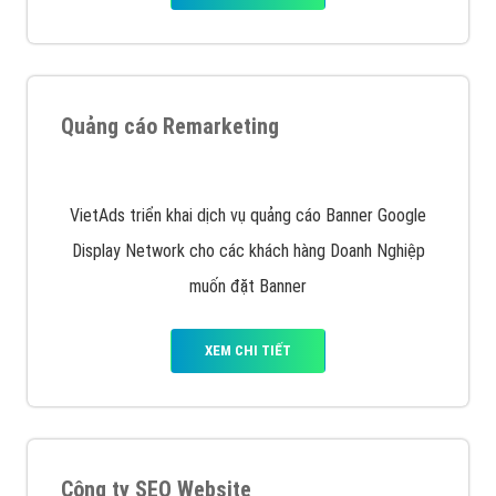
Nếu bạn đang cần quảng cáo, thiết kế web,
phát
triển Website cho doanh nghiệp mình
. Đừng chần
chừ hãy nhấc máy lên và gọi ngay cho chúng tôi theo
Hotline: 0964 82 6644 (24/7) hoặc email:
support@vietadsgroup.vn
để được tư vấn chuyên
sâu về giải pháp marketing hiệu quả cho doanh nghiệp
bạn!