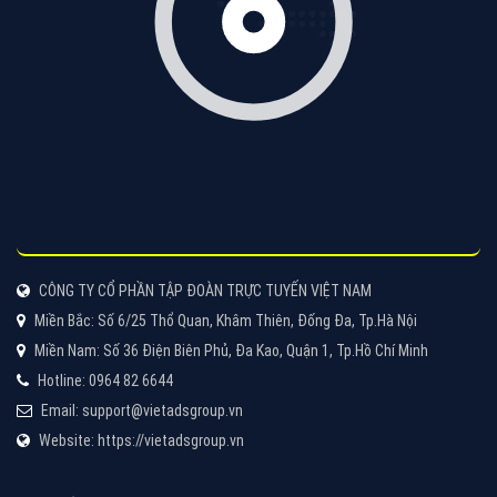
VietAds với đội ngũ chuyên viên tư ấn am hiểu về
chiến dịch quảng cáo Youtube sẽ tư vấn bạn giải pháp
tối ưu, hiệu quả nhất
XEM CHI TIẾT
Thiết kế Website