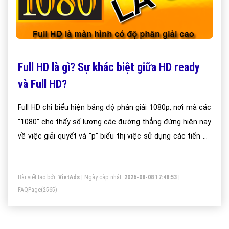
Full HD là gì? Sự khác biệt giữa HD ready
và Full HD?
Full HD chỉ biểu hiện bằng độ phân giải 1080p, nơi mà các
"1080" cho thấy số lượng các đường thẳng đứng hiện nay
về việc giải quyết và "p" biểu thị việc sử dụng các tiến bộ
quét. Một progressive scan nhanh chóng thay đổi khung
hình trên màn hình mà kết quả trong việc hiển thị video chi
Bài viết tạo bởi:
VietAds
| Ngày cập nhật:
2026-08-08 17:48:53
|
tiết sắc nét.
FAQPage
(2565)