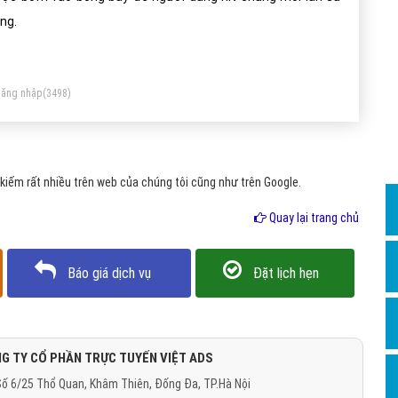
Dịch v
ng.
Hỏi đ
Hỏi đ
ăng nhập
(3498)
Hỏi đá
Hỏi đá
Hỏi đ
iếm rất nhiều trên web của chúng tôi cũng như trên Google.
Hỏi đá
Quay lại trang chủ
Hỏi đá
Quảng
Báo giá dịch vụ
Đặt lịch hẹn
Dịch v
Dịch v
Dịch v
G TY CỔ PHẦN TRỰC TUYẾN VIỆT ADS
ố 6/25 Thổ Quan, Khâm Thiên, Đống Đa, TP.Hà Nội
Dịch v