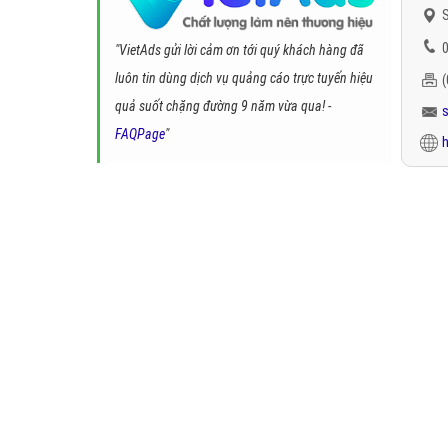
S
0
"VietAds gửi lời cảm ơn tới quý khách hàng đã
luôn tin dùng dịch vụ quảng cáo trực tuyến hiệu
quả suốt chặng đường 9 năm vừa qua! -
FAQPage
"
h