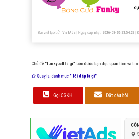
dụ
Bài viết tạo bởi:
VietAds
| Ngày cập nhật:
2026-08-06 23:54:29
|
Đ
Chủ đề
"funkyball là gì"
luôn được bạn đọc quan tâm và tìm k
Quay lại danh mục
"Hỏi đáp là gì"
Gọi CSKH
Đặt câu hỏi
CÔN
S