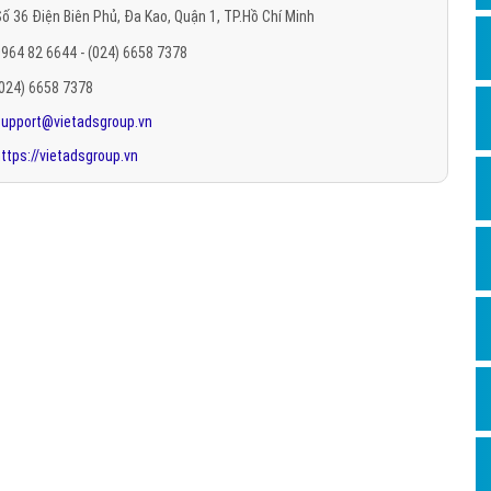
ố 36 Điện Biên Phủ, Đa Kao, Quận 1, TP.Hồ Chí Minh
Hỏi đ
964 82 6644 - (024) 6658 7378
Thiết 
(024) 6658 7378
Quảng
support@vietadsgroup.vn
Quảng
ttps://vietadsgroup.vn
Định n
Nghĩa l
Phần 