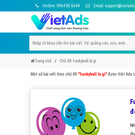
Hotline: 0964 82 6644
Email: support@vietads
Trang chủ
Chủ đề funkyball là gì
Một số bài viết theo chủ đề
"funkyball là gì"
được Việt Ads ch
F
đ
Nh
đư