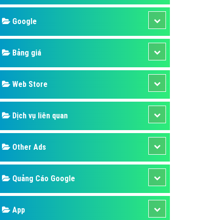
áp quảng cáo Youtube
Google
kế ứng dụng
 cáo Cốc Cốc hiệu quả
Bảng giá
 cáo Zalo chuyên nghiệp
ghĩa
Web Store
à gì
Dịch vụ liên quan
mềm ứng dụng hay
Other Ads
Quảng Cáo Google
App