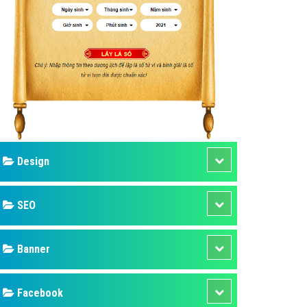
ụ Domain & Hosting
áp phần mềm
áp quảng cáo TVC
p quảng cáo mobile
p quảng cáo Online
áp quảng cáo Skype
p Domain & Hosting
Design
p viết bài Marketing
 cáo Youtube
SEO
ụ quảng cáo Youtube
ụ quảng cáo Cốc Cốc
Banner
ụ quảng cáo Tiktok
Facebook
ụ quảng cáo Zalo