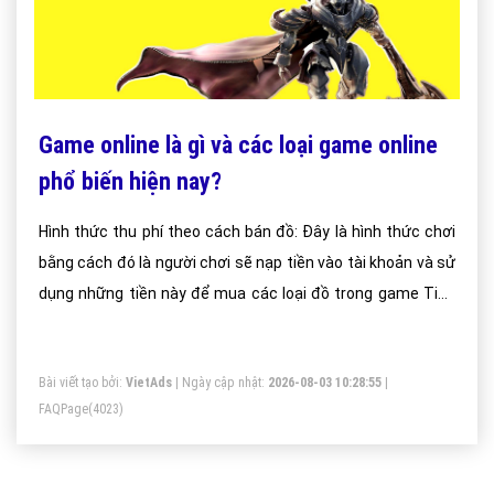
Game online là gì và các loại game online
phổ biến hiện nay?
Hình thức thu phí theo cách bán đồ: Đây là hình thức chơi
bằng cách đó là người chơi sẽ nạp tiền vào tài khoản và sử
dụng những tiền này để mua các loại đồ trong game Tiền
của người chơi nạp vào sẽ được quy đổi thành tiền ảo
trong game.
Bài viết tạo bởi:
VietAds
| Ngày cập nhật:
2026-08-03 10:28:55
|
FAQPage
(4023)