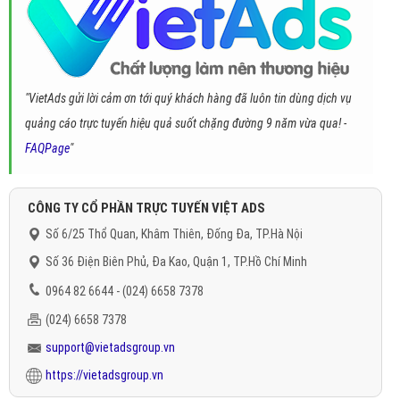
"VietAds gửi lời cảm ơn tới quý khách hàng đã luôn tin dùng dịch vụ
quảng cáo trực tuyến hiệu quả suốt chặng đường 9 năm vừa qua! -
FAQPage
"
CÔNG TY CỔ PHẦN TRỰC TUYẾN VIỆT ADS
Số 6/25 Thổ Quan, Khâm Thiên, Đống Đa, TP.Hà Nội
Số 36 Điện Biên Phủ, Đa Kao, Quận 1, TP.Hồ Chí Minh
0964 82 6644 - (024) 6658 7378
(024) 6658 7378
support@vietadsgroup.vn
https://vietadsgroup.vn