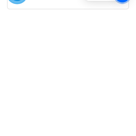
Quảng cáo TikTok
Quảng cáo tiktok đang là hình thức quảng cáo video
hiệu quả hiện nay và được nhiều doanh nghiệp lựa
chọn quảng cáo video