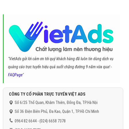
"VietAds gửi lời cảm ơn tới quý khách hàng đã luôn tin dùng dịch vụ
quảng cáo trực tuyến hiệu quả suốt chặng đường 9 năm vừa qua! -
FAQPage
"
CÔNG TY CỔ PHẦN TRỰC TUYẾN VIỆT ADS
Số 6/25 Thổ Quan, Khâm Thiên, Đống Đa, TP.Hà Nội
Số 36 Điện Biên Phủ, Đa Kao, Quận 1, TP.Hồ Chí Minh
0964 82 6644 - (024) 6658 7378