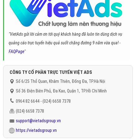
"VietAds gửi lời cảm ơn tới quý khách hàng đã luôn tin dùng dịch vụ
quảng cáo trực tuyến hiệu quả suốt chặng đường 9 năm vừa qua! -
FAQPage
"
CÔNG TY CỔ PHẦN TRỰC TUYẾN VIỆT ADS
Số 6/25 Thổ Quan, Khâm Thiên, Đống Đa, TP.Hà Nội
Số 36 Điện Biên Phủ, Đa Kao, Quận 1, TP.Hồ Chí Minh
0964 82 6644 - (024) 6658 7378
(024) 6658 7378
support@vietadsgroup.vn
https://vietadsgroup.vn