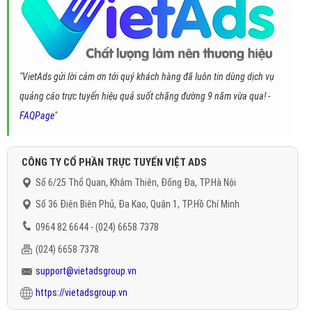
"VietAds gửi lời cảm ơn tới quý khách hàng đã luôn tin dùng dịch vụ
quảng cáo trực tuyến hiệu quả suốt chặng đường 9 năm vừa qua! -
FAQPage
"
CÔNG TY CỔ PHẦN TRỰC TUYẾN VIỆT ADS
Số 6/25 Thổ Quan, Khâm Thiên, Đống Đa, TP.Hà Nội
Số 36 Điện Biên Phủ, Đa Kao, Quận 1, TP.Hồ Chí Minh
0964 82 6644 - (024) 6658 7378
(024) 6658 7378
support@vietadsgroup.vn
https://vietadsgroup.vn