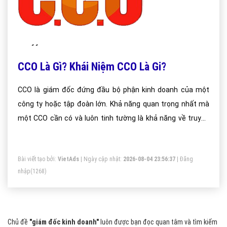
CCO Là Gì? Khái Niệm CCO Là Gi?
CCO là giám đốc đứng đầu bộ phận kinh doanh của một
công ty hoặc tập đoàn lớn. Khả năng quan trọng nhất mà
một CCO cần có và luôn tinh tường là khả năng về truyền
thông - giao tiếp. Những kỹ năng khai thác thông tin, kỹ
năng giao tiếp, thuyết trình, sự am hiểu về cách thức, các
Bài viết tạo bởi:
VietAds
| Ngày cập nhật:
2026-08-04 23:56:37
|
Đăng
nguyên tắc là rất quan trọng trong truyền thông.
nhập
(1268)
Chủ đề
"giám đốc kinh doanh"
luôn được bạn đọc quan tâm và tìm kiếm