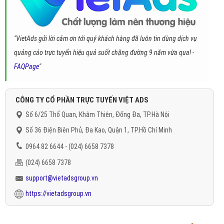
"VietAds gửi lời cảm ơn tới quý khách hàng đã luôn tin dùng dịch vụ
quảng cáo trực tuyến hiệu quả suốt chặng đường 9 năm vừa qua! -
FAQPage
"
CÔNG TY CỔ PHẦN TRỰC TUYẾN VIỆT ADS
Số 6/25 Thổ Quan, Khâm Thiên, Đống Đa, TP.Hà Nội
Số 36 Điện Biên Phủ, Đa Kao, Quận 1, TP.Hồ Chí Minh
0964 82 6644 - (024) 6658 7378
(024) 6658 7378
support@vietadsgroup.vn
https://vietadsgroup.vn