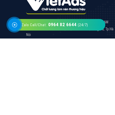
0964 82 6644
Zalo Call/Chat:
(24/7)
VietAds với đội ngũ SEOer giàu kinh nghiệm
được đào tạo bài bản tại các trung tâm SEO
lớn như: Litado, Inet, Vietmoz, Vinalink
XEM CHI TIẾT