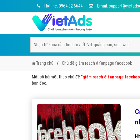
Hotline: 0964 82 6644
Email: support@vietads
Trang chủ
Chủ đề giảm reach ở fanpage facebook
Một số bài viết theo chủ đề
"giảm reach ở fanpage faceboo
bạn đọc.
C
n
Nh