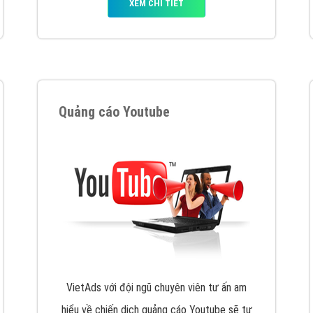
tác Marketing Online?
húng tôi với bề dày kinh nghiệm sẽ tư vấn xây dựng và phát tr
line. Đội ngũ kỹ thuật quảng cáo trực tuyến, SEO, lập trình Web 
uôn
đem đến cho khách hàng sản phẩm/ dịch vụ chất lượng
.