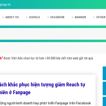
group.vn
ABOUT US
GOOGLE
FACEBOOK
BANNER
OTHER
Giới thiệu công ty Việt Ads
Kinh nghiệm quảng cáo Google
Kinh nghiệm quảng cáo Facebook
Dịch vụ quảng cáo Ban
Quảng
Hướng dẫn thanh toán Việt Ads
Kiến thức quảng cáo Google
Dịch vụ quảng cáo Facebook
Hỏi đáp quảng cáo Ba
Hỏi đá
Chính sách bảo mật Việt Ads
Dịch vụ quảng cáo Google
Kiến thức quảng cáo Facebook
Quảng cáo Banner
Quảng
Chính sách bảo hành & bảo trì Việt Ads
Quảng cáo Google Adwords
Quảng cáo Facebook
Quảng
k"
được Việt Ads chọn lọc từ hơn >50.000 bài viết trên web gửi tới quý
Liên hệ Việt Ads
Các hình thức quảng cáo Google
Hỏi đáp Facebook
Quảng 
Chính sách đại lý Việt Ads
Hướng dẫn chạy quảng cáo Google
Quảng
Tiện ích mở rộng quảng cáo Google
Quảng
ách khắc phục hiện tượng giảm Reach tự
Hỏi đáp Google
Quảng
hiên ở Fanpage
Phần 
ững người kinh doanh hay phát triển Fanpage trên Facebook