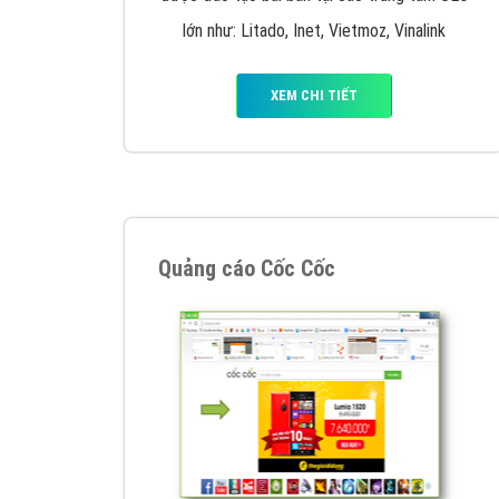
Nếu bạn đang cần quảng cáo, thiết kế web,
p
Hotline: 0964 82 6644 (24/7) hoặc email: 
Quảng cáo trên Google