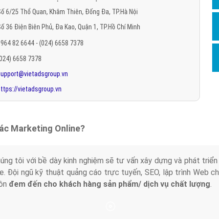
Hỏi đ
ố 6/25 Thổ Quan, Khâm Thiên, Đống Đa, TP.Hà Nội
ố 36 Điện Biên Phủ, Đa Kao, Quận 1, TP.Hồ Chí Minh
Thiết 
964 82 6644 - (024) 6658 7378
Quảng
(024) 6658 7378
Quảng
support@vietadsgroup.vn
Định n
ttps://vietadsgroup.vn
Nghĩa l
Phần 