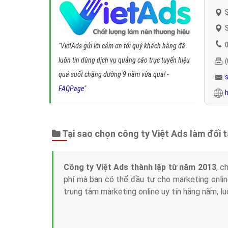
S
S
0
"VietAds gửi lời cảm ơn tới quý khách hàng đã
luôn tin dùng dịch vụ quảng cáo trực tuyến hiệu
quả suốt chặng đường 9 năm vừa qua! -
FAQPage
"
h