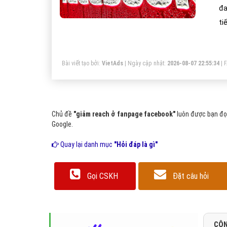
đa
ti
Bài viết tạo bởi:
VietAds
| Ngày cập nhật:
2026-08-07 22:55:34
|
Chủ đề
"giảm reach ở fanpage facebook"
luôn được bạn đọc
Google.
Quay lại danh mục
"Hỏi đáp là gì"
Gọi CSKH
Đặt câu hỏi
CÔN