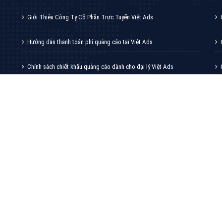
VietAds với đội ngũ chuyên viên tư ấn am
hiểu về chiến dịch quảng cáo Youtube sẽ tư
vấn bạn giải pháp tối ưu, hiệu quả nhất
XEM CHI TIẾT