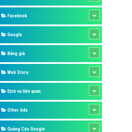
ụ Domain & Hosting
áp phần mềm
áp quảng cáo TVC
p quảng cáo mobile
p quảng cáo Online
áp quảng cáo Skype
p Domain & Hosting
Design
p viết bài Marketing
 cáo Youtube
SEO
ụ quảng cáo Youtube
ụ quảng cáo Cốc Cốc
Banner
ụ quảng cáo Tiktok
Facebook
ụ quảng cáo Zalo