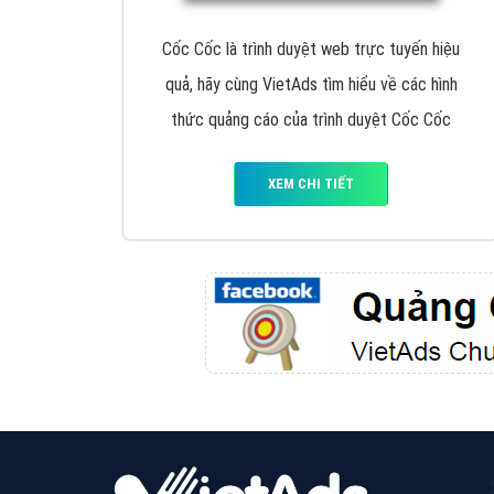
Google Ads là hình thức quảng cáo của
Google được tài trợ có chữ Ad gồm 4 ví trí
trên cùng và 3 vị trí dưới cùng
XEM CHI TIẾT
Công ty SEO Website