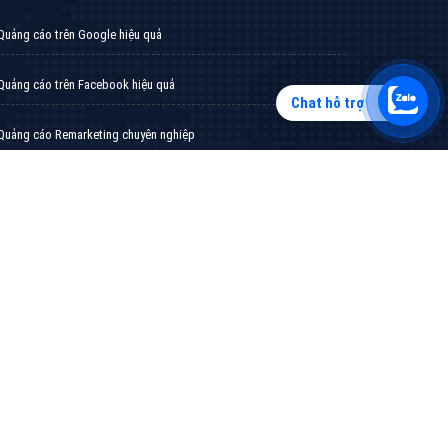
Chat hỗ trợ
Tìm công ty thiết kế website uy tín, chuyên
nghiệp tại Hà Nội là rất khó cho khách hàng.
VietAds xin giới thiệu công ty thiết kế Viet
XEM CHI TIẾT