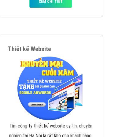
iển thương hiệu của doanh nghiệp bạn với mức chi
chuyên sâu trong nghề, được đào tạo bài bản tại