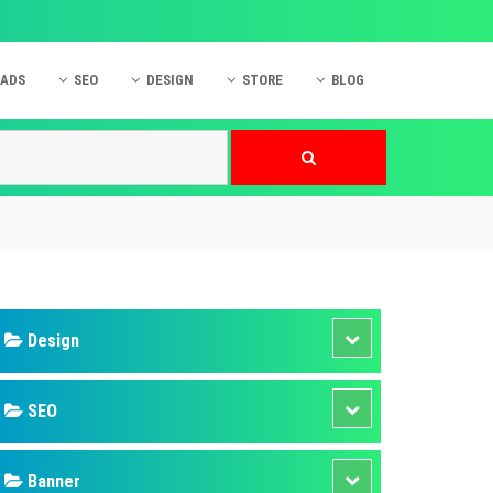
 ADS
SEO
DESIGN
STORE
BLOG
ner
 cáo Mobile
SEO Website
Thiết kế Web
nner
p quảng cáo Instagram
Dịch vụ SEO Website
Thiết kế Website
 cáo Zalo
Hỏi đáp SEO Google
Danh sách Website
 cáo Instagram
Thiết kế Landing Page
cáo Online
Dịch vụ thiết kế Website
 cáo Skype
Hỏi đáp Website
 cáo TVC
 cáo Cốc Cốc
mềm ứng dụng hay