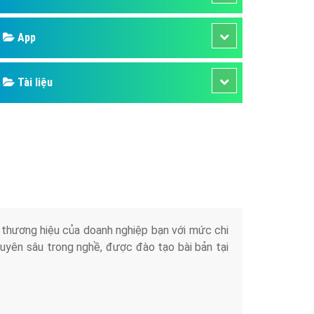
áp quảng cáo Youtube
Google
kế ứng dụng
 cáo Cốc Cốc hiệu quả
Bảng giá
 cáo Zalo chuyên nghiệp
ghĩa
Web Store
à gì
Dịch vụ liên quan
mềm ứng dụng hay
Other Ads
Quảng Cáo Google
App