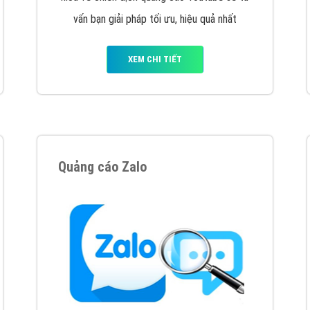
hát triển Website cho doanh nghiệp mình
. Đừng chần chừ hã
support@vietadsgroup.vn
để được tư vấn chuyên sâu về giải phá
Quảng cáo trên Facebook