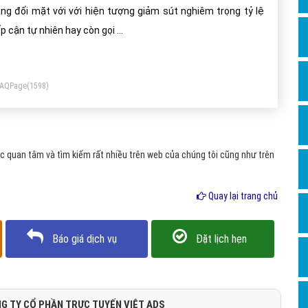
Dịch v
ng đối mặt với với hiện tượng giảm sút nghiêm trọng tỷ lệ
Hỏi đ
ếp cận tự nhiên hay còn gọi …
Hỏi đ
Hỏi đá
FAQPage
(1598)
Hỏi đá
Hỏi đ
Hỏi đá
 quan tâm và tìm kiếm rất nhiều trên web của chúng tôi cũng như trên
Hỏi đá
Quay lại trang chủ
Quảng
Dịch v
Báo giá dịch vụ
Đặt lịch hẹn
Dịch v
Dịch v
Dịch v
G TY CỔ PHẦN TRỰC TUYẾN VIỆT ADS