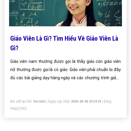
Giáo Viên Là Gì? Tìm Hiểu Về Giáo Viên Là
Gì?
Giáo viên nam thường được gọi là thầy giáo còn giáo viên
nữ thường được gọi là cô giáo. Giáo viên phải chuẩn bị đầy
đủ các bài giảng dạy hàng ngày và các chương trình giảng
dạy lâu ngày theo cơ quan quản lý của trường.
Bài viết tạo bởi:
VietAds
| Ngày cập nhật:
2026-08-06 23:54:33
|
Đăng
nhập
(3382)