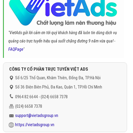
"VietAds gửi lời cảm ơn tới quý khách hàng đã luôn tin dùng dịch vụ
quảng cáo trực tuyến hiệu quả suốt chặng đường 9 năm vừa qua! -
FAQPage
"
CÔNG TY CỔ PHẦN TRỰC TUYẾN VIỆT ADS
Số 6/25 Thổ Quan, Khâm Thiên, Đống Đa, TP.Hà Nội
Số 36 Điện Biên Phủ, Đa Kao, Quận 1, TP.Hồ Chí Minh
0964 82 6644 - (024) 6658 7378
(024) 6658 7378
support@vietadsgroup.vn
https://vietadsgroup.vn