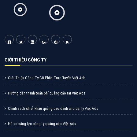
CÔNG TY CỔ PHẦN TẬP ĐOÀN TRỰC TUYẾN VIỆT NAM
Miền Bắc: Số 6/25 Thổ Quan, Khâm Thiên, Đống Đa, Tp.Hà Nội
Miền Nam: Số 36 Điện Biên Phủ, Đa Kao, Quận 1, Tp.Hồ Chí Minh
Hotline: 0964 82 6644
Email: support@vietadsgroup.vn
Website: https://vietadsgroup.vn
GIỚI THIỆU CÔNG TY