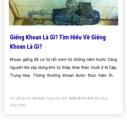
Giếng Khoan Là Gì? Tìm Hiểu Về Giếng
Khoan Là Gì?
Khoan giếng đã có từ rất sớm từ những năm trước Công
nguyên khi xây dựng kim tự tháp, khai thác muối ở Ai Cập,
Trung Hoa. Thông thường khoan được thực hiện theo
phương pháp thủ công, chủ yếu là các giếng khoan nông vài
m.
Bài viết tạo bởi:
VietAds
| Ngày cập nhật:
2026-08-07 18:51:23
|
Đăng
nhập
(1898)