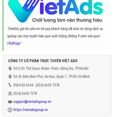
"VietAds gửi lời cảm ơn tới quý khách hàng đã luôn tin dùng dịch vụ
quảng cáo trực tuyến hiệu quả suốt chặng đường 9 năm vừa qua! -
FAQPage
"
CÔNG TY CỔ PHẦN TRỰC TUYẾN VIỆT ADS
Số 6/25 Thổ Quan, Khâm Thiên, Đống Đa, TP.Hà Nội
Số 36 Điện Biên Phủ, Đa Kao, Quận 1, TP.Hồ Chí Minh
0964 82 6644 - (024) 6658 7378
(024) 6658 7378
support@vietadsgroup.vn
https://vietadsgroup.vn