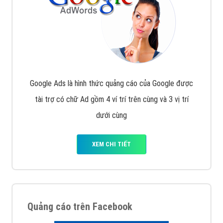
Công ty Việt Ads thành lập từ năm 2013
, chúng tôi
với bề dày kinh nghiệm sẽ tư vấn xây dựng và phát
triển thương hiệu của doanh nghiệp bạn với mức chi
phí mà bạn có thể đầu tư cho marketing online. Đội
ngũ kỹ thuật quảng cáo trực tuyến, SEO, lập trình
Web chuyên sâu trong nghề, được đào tạo bài bản tại
trung tâm marketing online uy tín hàng năm, luôn
đem
đến cho khách hàng sản phẩm/ dịch vụ chất
lượng
.