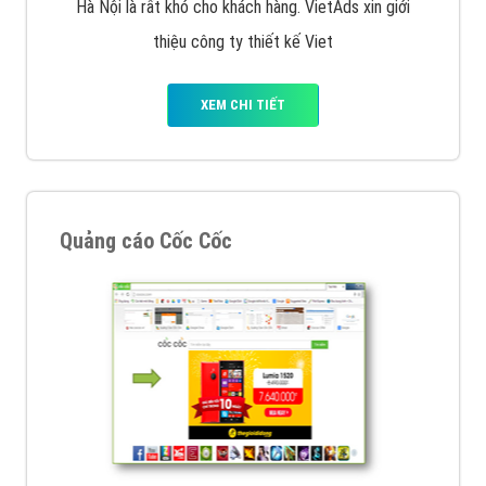
VietAds với đội ngũ SEOer giàu kinh nghiệm được đào
tạo bài bản tại các trung tâm SEO lớn như: Litado,
Inet, Vietmoz, Vinalink
XEM CHI TIẾT
Quảng cáo Youtube