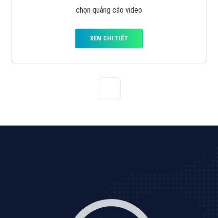
Cốc Cốc là trình duyệt web trực tuyến hiệu quả, hãy
cùng VietAds tìm hiểu về các hình thức quảng cáo
của trình duyệt Cốc Cốc
XEM CHI TIẾT
Quảng cáo Zalo