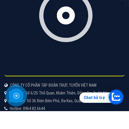
Vì sao doanh nghiệp bạn nên quảng cáo trên Zalo?
Hãy cùng VietAds tìm hiểu về các hình thức quảng
cáo Zalo hiệu quả
XEM CHI TIẾT
Chat hỗ trợ