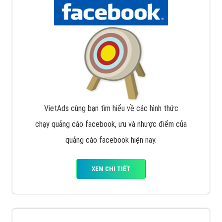
Nếu bạn đang cần quảng cáo, thiết kế web,
phát
triển Website cho doanh nghiệp mình
. Đừng chần
chừ hãy nhấc máy lên và gọi ngay cho chúng tôi theo
Hotline: 0964 82 6644 (24/7) hoặc email:
support@vietadsgroup.vn
để được tư vấn chuyên
sâu về giải pháp marketing hiệu quả cho doanh nghiệp
bạn!