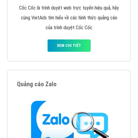
VietAds với đội ngũ chuyên viên tư ấn am hiểu về
chiến dịch quảng cáo Youtube sẽ tư vấn bạn giải pháp
tối ưu, hiệu quả nhất
XEM CHI TIẾT
Thiết kế Website