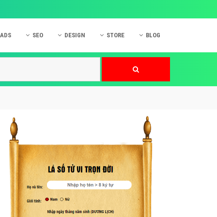
 ADS
SEO
DESIGN
STORE
BLOG
ner
 cáo Mobile
SEO Website
Thiết kế Web
nner
p quảng cáo Instagram
Dịch vụ SEO Website
Thiết kế Website
 cáo Zalo
Hỏi đáp SEO Google
Danh sách Website
 cáo Instagram
Thiết kế Landing Page
cáo Online
Dịch vụ thiết kế Website
 cáo Skype
Hỏi đáp Website
 cáo TVC
 cáo Cốc Cốc
mềm ứng dụng hay