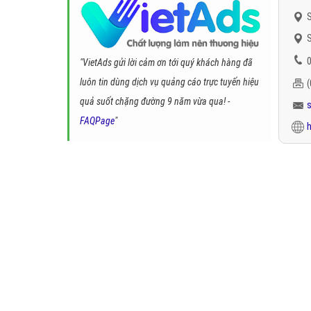
S
S
0
"VietAds gửi lời cảm ơn tới quý khách hàng đã
luôn tin dùng dịch vụ quảng cáo trực tuyến hiệu
quả suốt chặng đường 9 năm vừa qua! -
FAQPage
"
h