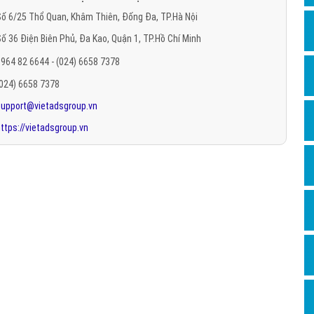
Hỏi đ
ố 6/25 Thổ Quan, Khâm Thiên, Đống Đa, TP.Hà Nội
ố 36 Điện Biên Phủ, Đa Kao, Quận 1, TP.Hồ Chí Minh
Thiết 
964 82 6644 - (024) 6658 7378
Quảng
(024) 6658 7378
Quảng
support@vietadsgroup.vn
Định n
ttps://vietadsgroup.vn
Nghĩa l
Phần 