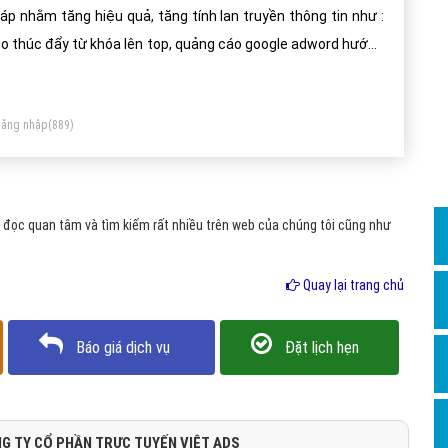
Dịch v
áp nhằm tăng hiệu quả, tăng tính lan truyền thông tin như :
Hỏi đ
o thúc đẩy từ khóa lên top, quảng cáo google adword hướng
i sản phẩm thời vụ, setup các chiến dịch tiếp thị trên
Hỏi đ
cebook ads hướng tới giới trẻ.
Hỏi đá
ăng nhập
(889)
Hỏi đá
Hỏi đ
Hỏi đá
đọc quan tâm và tìm kiếm rất nhiều trên web của chúng tôi cũng như
Hỏi đá
Quay lại trang chủ
Quảng
Dịch v
Báo giá dịch vụ
Đặt lịch hẹn
Dịch v
Dịch v
Dịch v
G TY CỔ PHẦN TRỰC TUYẾN VIỆT ADS