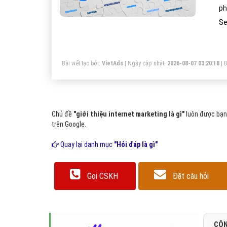
ph
Se
tớ
fa
Bài viết tạo bởi:
VietAds
| Ngày cập nhật:
2026-08-07 03:20:18
|
Đ
Chủ đề
"giới thiệu internet marketing là gì"
luôn được bạn 
trên Google.
Quay lại danh mục
"Hỏi đáp là gì"
Gọi CSKH
Đặt câu hỏi
CÔN