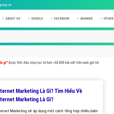
group.vn
ABOUT US
GOOGLE
FACEBOOK
BANNER
OTHER
Giới thiệu công ty Việt Ads
Kinh nghiệm quảng cáo Google
Kinh nghiệm quảng cáo Facebook
Dịch vụ quảng cáo Ban
Quảng
Hướng dẫn thanh toán Việt Ads
Kiến thức quảng cáo Google
Dịch vụ quảng cáo Facebook
Hỏi đáp quảng cáo Ba
Hỏi đá
Chính sách bảo mật Việt Ads
Dịch vụ quảng cáo Google
Kiến thức quảng cáo Facebook
Quảng cáo Banner
Quảng
Chính sách bảo hành & bảo trì Việt Ads
Quảng cáo Google Adwords
Quảng cáo Facebook
Quảng
là gì"
được Việt Ads chọn lọc từ hơn >50.000 bài viết trên web gửi tới
Liên hệ Việt Ads
Các hình thức quảng cáo Google
Hỏi đáp Facebook
Quảng 
Chính sách đại lý Việt Ads
Hướng dẫn chạy quảng cáo Google
Quảng
Tiện ích mở rộng quảng cáo Google
Quảng
nternet Marketing Là Gì? Tìm Hiểu Về
Hỏi đáp Google
Quảng
nternet Marketing Là Gì?
Phần 
ternet Marketing sẽ áp dụng một cách tổng hợp nhiều biện