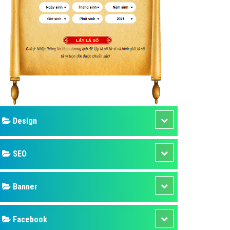
ụ Domain & Hosting
áp phần mềm
áp quảng cáo TVC
p quảng cáo mobile
p quảng cáo Online
áp quảng cáo Skype
p Domain & Hosting
Design
p viết bài Marketing
 cáo Youtube
SEO
ụ quảng cáo Youtube
ụ quảng cáo Cốc Cốc
Banner
ụ quảng cáo Tiktok
Facebook
ụ quảng cáo Zalo