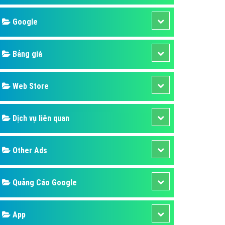
áp quảng cáo Youtube
Google
kế ứng dụng
 cáo Cốc Cốc hiệu quả
Bảng giá
 cáo Zalo chuyên nghiệp
ghĩa
Web Store
à gì
Dịch vụ liên quan
mềm ứng dụng hay
Other Ads
Quảng Cáo Google
App