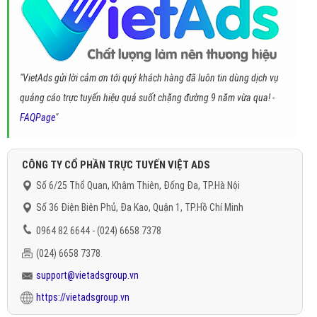
"VietAds gửi lời cảm ơn tới quý khách hàng đã luôn tin dùng dịch vụ
quảng cáo trực tuyến hiệu quả suốt chặng đường 9 năm vừa qua! -
FAQPage
"
CÔNG TY CỔ PHẦN TRỰC TUYẾN VIỆT ADS
Số 6/25 Thổ Quan, Khâm Thiên, Đống Đa, TP.Hà Nội
Số 36 Điện Biên Phủ, Đa Kao, Quận 1, TP.Hồ Chí Minh
0964 82 6644 - (024) 6658 7378
(024) 6658 7378
support@vietadsgroup.vn
https://vietadsgroup.vn