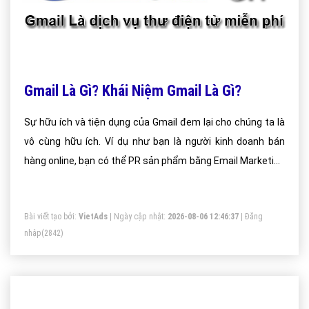
Gmail Là Gì? Khái Niệm Gmail Là Gì?
Sự hữu ích và tiện dụng của Gmail đem lại cho chúng ta là
vô cùng hữu ích. Ví dụ như bạn là người kinh doanh bán
hàng online, bạn có thể PR sản phẩm bằng Email Marketing
vô cùng hiệu quả thay cho việc phát tờ rơi truyền thống. So
với việc gửi thư truyền thống thì việc dùng Gmail rất tiện lợi
Bài viết tạo bởi:
VietAds
| Ngày cập nhật:
2026-08-06 12:46:37
|
Đăng
đặc biệt là những người ở cách xa nhau về mặt địa lí. Ngoài
nhập
(2842)
ra Gmail còn tích hợp các công cụ văn bản như word, excel,
powerpoint giúp cho công việc văn phòng của bạn trở nên
dễ dàng hơn.