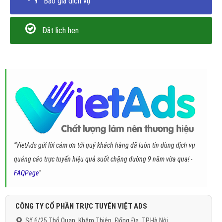
Báo giá dịch vụ
Đặt lịch hẹn
"VietAds gửi lời cảm ơn tới quý khách hàng đã luôn tin dùng dịch vụ
quảng cáo trực tuyến hiệu quả suốt chặng đường 9 năm vừa qua! -
FAQPage
"
CÔNG TY CỔ PHẦN TRỰC TUYẾN VIỆT ADS
Số 6/25 Thổ Quan, Khâm Thiên, Đống Đa, TP.Hà Nội