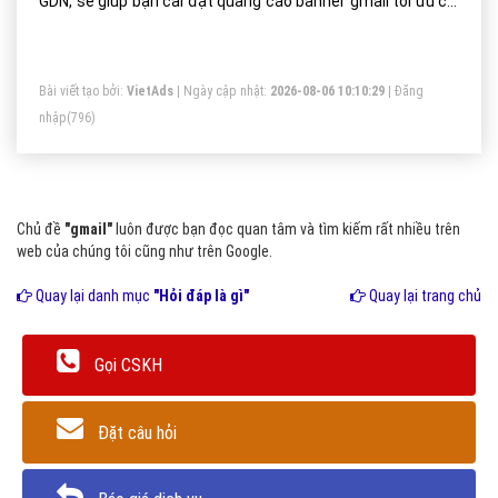
GDN, sẽ giúp bạn cài đặt quảng cáo banner gmail tối ưu chi
phí thấp, tiếp cận khách hàng một cách nhanh chóng và
hiệu quả.
Bài viết tạo bởi:
VietAds
| Ngày cập nhật:
2026-08-06 10:10:29
|
Đăng
nhập
(796)
Chủ đề
"gmail"
luôn được bạn đọc quan tâm và tìm kiếm rất nhiều trên
web của chúng tôi cũng như trên Google.
Quay lại danh mục
"Hỏi đáp là gì"
Quay lại trang chủ
Gọi CSKH
Đặt câu hỏi