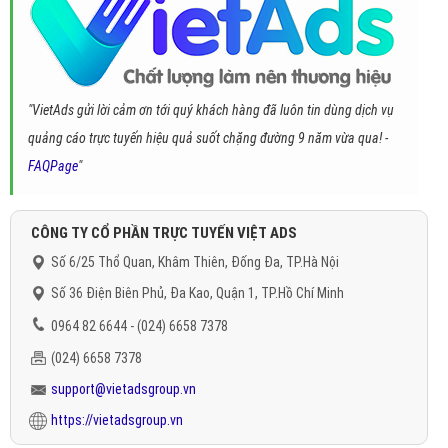
"VietAds gửi lời cảm ơn tới quý khách hàng đã luôn tin dùng dịch vụ
quảng cáo trực tuyến hiệu quả suốt chặng đường 9 năm vừa qua! -
FAQPage
"
CÔNG TY CỔ PHẦN TRỰC TUYẾN VIỆT ADS
Số 6/25 Thổ Quan, Khâm Thiên, Đống Đa, TP.Hà Nội
Số 36 Điện Biên Phủ, Đa Kao, Quận 1, TP.Hồ Chí Minh
0964 82 6644 - (024) 6658 7378
(024) 6658 7378
support@vietadsgroup.vn
https://vietadsgroup.vn