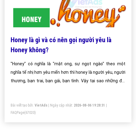
Honey là gì và có nên gọi người yêu là
Honey không?
"Honey" có nghĩa là "mật ong, sự ngọt ngào" theo một
nghĩa tế nhị hơn yêu mến hơn thì honey là người yêu, người
thương, bạn trai, bạn gái, bạn tình. Vậy tại sao những đôi
yêu nhau thường gọi nhau là honey và honey có phải mật
ong hay không hãy tìm hiểu ý nghĩa của từ honey.
Bài viết tạo bởi:
VietAds
| Ngày cập nhật:
2026-08-06 19:28:31
|
FAQPage
(67020)