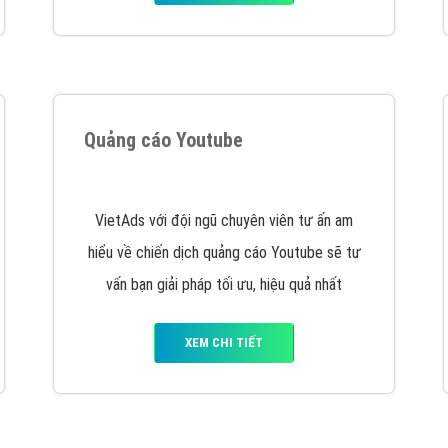
tác Marketing Online?
húng tôi với bề dày kinh nghiệm sẽ tư vấn xây dựng và phát tr
line. Đội ngũ kỹ thuật quảng cáo trực tuyến, SEO, lập trình Web 
uôn
đem đến cho khách hàng sản phẩm/ dịch vụ chất lượng
.