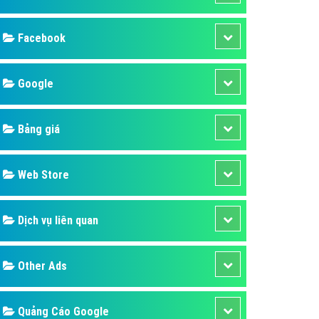
ụ Domain & Hosting
áp phần mềm
áp quảng cáo TVC
p quảng cáo mobile
p quảng cáo Online
áp quảng cáo Skype
p Domain & Hosting
Design
p viết bài Marketing
 cáo Youtube
SEO
ụ quảng cáo Youtube
ụ quảng cáo Cốc Cốc
Banner
ụ quảng cáo Tiktok
Facebook
ụ quảng cáo Zalo