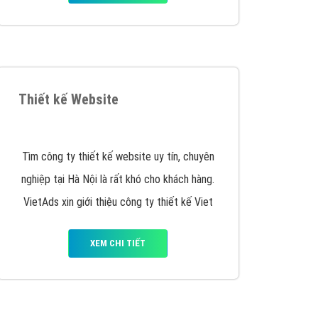
iển thương hiệu của doanh nghiệp bạn với mức chi
chuyên sâu trong nghề, được đào tạo bài bản tại