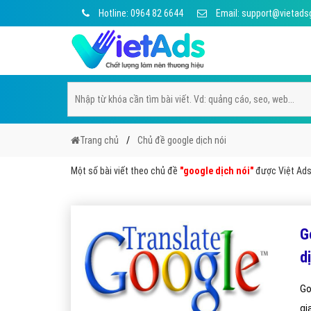
Hotline: 0964 82 6644
Email: support@vietads
Trang chủ
Chủ đề google dịch nói
Một số bài viết theo chủ đề
"google dịch nói"
được Việt Ads 
G
d
Go
gi