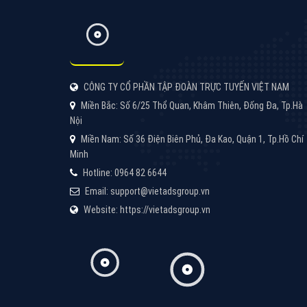
Google Ads là hình thức quảng cáo của
Google được tài trợ có chữ Ad gồm 4 ví trí
trên cùng và 3 vị trí dưới cùng
XEM CHI TIẾT
Công ty SEO Website