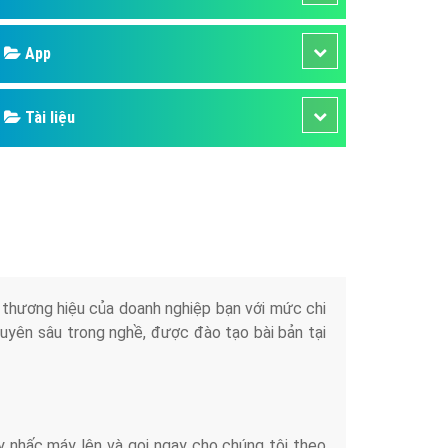
áp quảng cáo Youtube
Google
kế ứng dụng
 cáo Cốc Cốc hiệu quả
Bảng giá
 cáo Zalo chuyên nghiệp
ghĩa
Web Store
à gì
Dịch vụ liên quan
mềm ứng dụng hay
Other Ads
Quảng Cáo Google
App