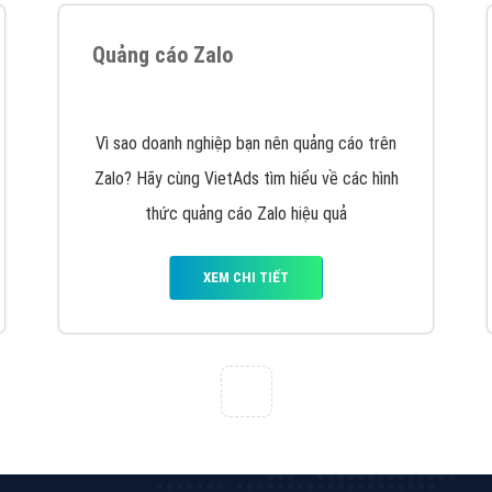
hát triển Website cho doanh nghiệp mình
. Đừng chần chừ hã
support@vietadsgroup.vn
để được tư vấn chuyên sâu về giải phá
Quảng cáo trên Facebook