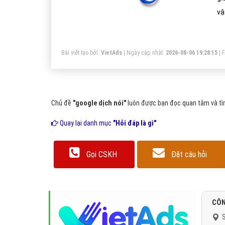
vậ
íc
Bài viết tạo bởi:
VietAds
| Ngày cập nhật:
2026-08-06 19:28:15
|
Chủ đề
"google dịch nói"
luôn được bạn đọc quan tâm và tìm
Quay lại danh mục
"Hỏi đáp là gì"
Gọi CSKH
Đặt câu hỏi
CÔN
S