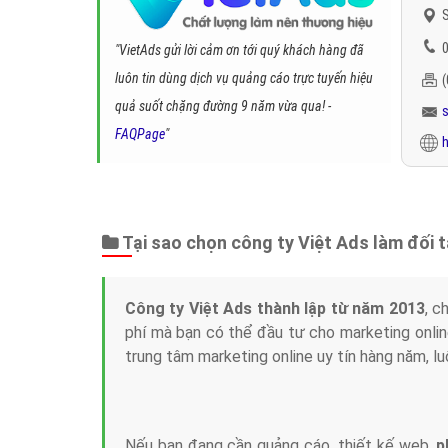
S
0
"VietAds gửi lời cảm ơn tới quý khách hàng đã
luôn tin dùng dịch vụ quảng cáo trực tuyến hiệu
quả suốt chặng đường 9 năm vừa qua! -
FAQPage
"
h