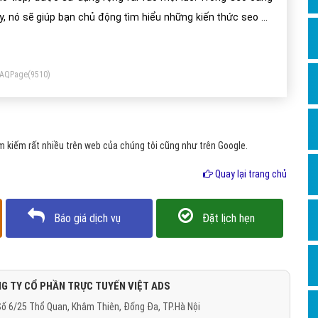
Dịch v
y, nó sẽ giúp bạn chủ động tìm hiểu những kiến thức seo bổ
Hỏi đ
h từ nguồn tài liệu nước ngoài.
Hỏi đ
FAQPage
(9510)
Hỏi đá
Hỏi đá
Hỏi đ
 kiếm rất nhiều trên web của chúng tôi cũng như trên Google.
Hỏi đá
Quay lại trang chủ
Hỏi đá
Quảng
Báo giá dịch vụ
Đặt lịch hẹn
Dịch v
Dịch v
Dịch v
G TY CỔ PHẦN TRỰC TUYẾN VIỆT ADS
ố 6/25 Thổ Quan, Khâm Thiên, Đống Đa, TP.Hà Nội
Dịch v