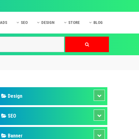
 ADS
SEO
DESIGN
STORE
BLOG
ner
 cáo Mobile
SEO Website
Thiết kế Web
nner
p quảng cáo Instagram
Dịch vụ SEO Website
Thiết kế Website
 cáo Zalo
Hỏi đáp SEO Google
Danh sách Website
 cáo Instagram
Thiết kế Landing Page
cáo Online
Dịch vụ thiết kế Website
 cáo Skype
Hỏi đáp Website
 cáo TVC
 cáo Cốc Cốc
mềm ứng dụng hay