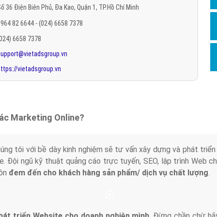
ố 36 Điện Biên Phủ, Đa Kao, Quận 1, TP.Hồ Chí Minh
Hỏi đ
964 82 6644 - (024) 6658 7378
Thiết 
(024) 6658 7378
Quảng
support@vietadsgroup.vn
Quảng
ttps://vietadsgroup.vn
Định n
Nghĩa l
Phần 