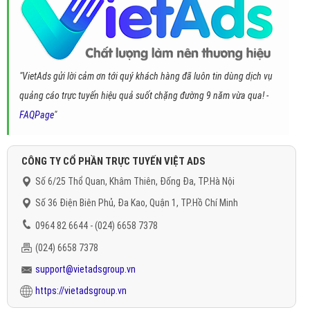
"VietAds gửi lời cảm ơn tới quý khách hàng đã luôn tin dùng dịch vụ
quảng cáo trực tuyến hiệu quả suốt chặng đường 9 năm vừa qua! -
FAQPage
"
CÔNG TY CỔ PHẦN TRỰC TUYẾN VIỆT ADS
Số 6/25 Thổ Quan, Khâm Thiên, Đống Đa, TP.Hà Nội
Số 36 Điện Biên Phủ, Đa Kao, Quận 1, TP.Hồ Chí Minh
0964 82 6644 - (024) 6658 7378
(024) 6658 7378
support@vietadsgroup.vn
https://vietadsgroup.vn