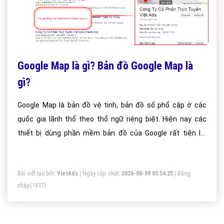
Google Map là gì? Bản đồ Google Map là
gì?
Google Map là bản đồ vệ tinh, bản đồ số phổ cập ở các
quốc gia lãnh thổ theo thổ ngữ riêng biệt. Hiện nay các
thiết bị dùng phần mềm bản đồ của Google rất tiện lợi
được cập nhật thưởng xuyên, đặc biệt ở các nươc phát
triển hay tại các thành phố lớn tại các nước bản đồ rất chi
Bài viết tạo bởi:
VietAds
| Ngày cập nhật:
2026-08-09 03:54:25
|
Đăng
tiết. Trước kia người dùng có thể cài đặt phần mềm Google
nhập
(1837)
trên điện thoại để xác định vị trí nhưng hiện tại Google đã
cập nhật chức năng tìm đường, chỉ đường khá rõ nét ở tại
các thành phố lớn tại Việt Nam.