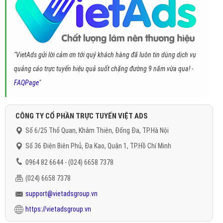
"VietAds gửi lời cảm ơn tới quý khách hàng đã luôn tin dùng dịch vụ
quảng cáo trực tuyến hiệu quả suốt chặng đường 9 năm vừa qua! -
FAQPage
"
CÔNG TY CỔ PHẦN TRỰC TUYẾN VIỆT ADS
Số 6/25 Thổ Quan, Khâm Thiên, Đống Đa, TP.Hà Nội
Số 36 Điện Biên Phủ, Đa Kao, Quận 1, TP.Hồ Chí Minh
0964 82 6644 - (024) 6658 7378
(024) 6658 7378
support@vietadsgroup.vn
https://vietadsgroup.vn