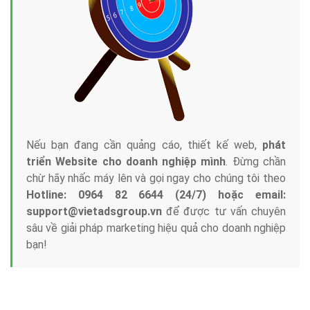
Công ty Việt Ads thành lập từ năm 2013
, chúng tôi
với bề dày kinh nghiệm sẽ tư vấn xây dựng và phát
triển thương hiệu của doanh nghiệp bạn với mức chi
phí mà bạn có thể đầu tư cho marketing online. Đội
ngũ kỹ thuật quảng cáo trực tuyến, SEO, lập trình
Web chuyên sâu trong nghề, được đào tạo bài bản tại
trung tâm marketing online uy tín hàng năm, luôn
đem
đến cho khách hàng sản phẩm/ dịch vụ chất
lượng
.