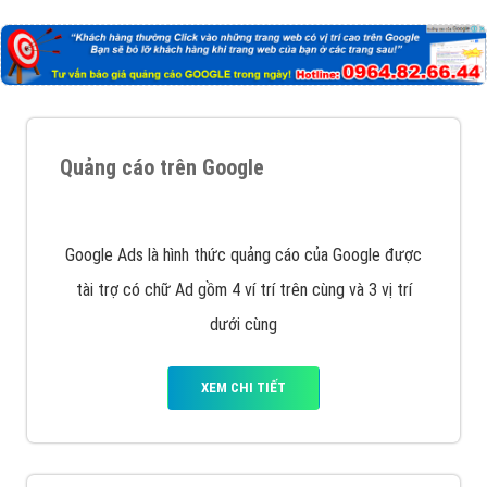
Nếu bạn đang cần quảng cáo, thiết kế web,
phát
triển Website cho doanh nghiệp mình
. Đừng chần
chừ hãy nhấc máy lên và gọi ngay cho chúng tôi theo
Hotline: 0964 82 6644 (24/7) hoặc email:
support@vietadsgroup.vn
để được tư vấn chuyên
sâu về giải pháp marketing hiệu quả cho doanh nghiệp
bạn!