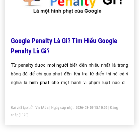
Google Penalty Là Gì? Tìm Hiểu Google
Penalty Là Gì?
Từ penalty được mọi người biết đến nhiều nhất là trong
bóng đá để chỉ quả phạt đền. Khi tra từ điển thì nó có ý
nghĩa là hình phạt cho một hành vi phạm luật nào đó.
Google Penalty là thuật ngữ chỉ hình phạt mà Google bắt
bạn phải chịu khi vi phạm những điều luật của Google mà
Bài viết tạo bởi:
VietAds
| Ngày cập nhật:
2026-08-09 15:10:56
|
Đăng
quy định tác động xấu đến thứ hạng website trên trang tìm
nhập
(1320)
kiếm được Google trả về.