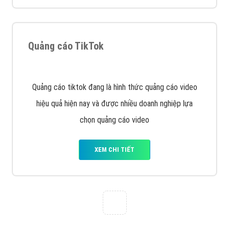
VietAds với đội ngũ chuyên viên tư ấn am hiểu về
chiến dịch quảng cáo Youtube sẽ tư vấn bạn giải pháp
tối ưu, hiệu quả nhất
XEM CHI TIẾT
Thiết kế Website