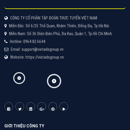
Cốc Cốc là trình duyệt web trực tuyến hiệu quả, hãy
cùng VietAds tìm hiểu về các hình thức quảng cáo
của trình duyệt Cốc Cốc
XEM CHI TIẾT
Quảng cáo Zalo