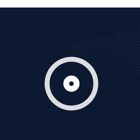
Tìm công ty thiết kế website uy tín, chuyên nghiệp tại
Hà Nội là rất khó cho khách hàng. VietAds xin giới
thiệu công ty thiết kế Viet
XEM CHI TIẾT
Quảng cáo Cốc Cốc