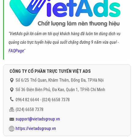
"VietAds gửi lời cảm ơn tới quý khách hàng đã luôn tin dùng dịch vụ
quảng cáo trực tuyến hiệu quả suốt chặng đường 9 năm vừa qua! -
FAQPage
"
CÔNG TY CỔ PHẦN TRỰC TUYẾN VIỆT ADS
Số 6/25 Thổ Quan, Khâm Thiên, Đống Đa, TP.Hà Nội
Số 36 Điện Biên Phủ, Đa Kao, Quận 1, TP.Hồ Chí Minh
0964 82 6644 - (024) 6658 7378
(024) 6658 7378
support@vietadsgroup.vn
https://vietadsgroup.vn