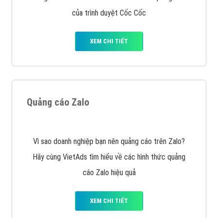
VietAds với đội ngũ SEOer giàu kinh nghiệm được đào
tạo bài bản tại các trung tâm SEO lớn như: Litado,
Inet, Vietmoz, Vinalink
XEM CHI TIẾT
Quảng cáo Youtube