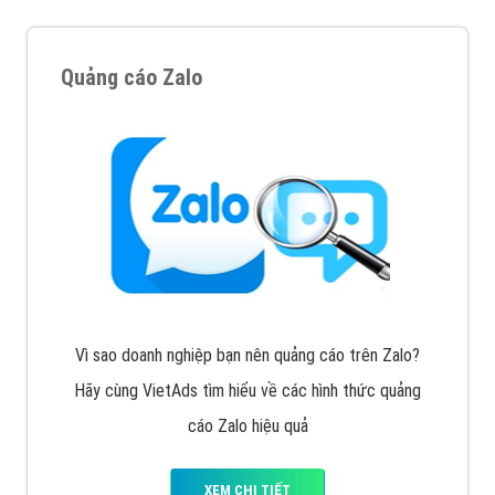
Tìm công ty thiết kế website uy tín, chuyên nghiệp tại
Hà Nội là rất khó cho khách hàng. VietAds xin giới
thiệu công ty thiết kế Viet
XEM CHI TIẾT
Quảng cáo Cốc Cốc