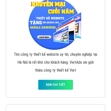
VietAds với đội ngũ SEOer giàu kinh nghiệm được đào
tạo bài bản tại các trung tâm SEO lớn như: Litado,
Inet, Vietmoz, Vinalink
XEM CHI TIẾT
Quảng cáo Youtube