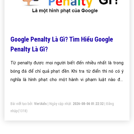
Google Penalty Là Gì? Tìm Hiểu Google
Penalty Là Gì?
Từ penalty được mọi người biết đến nhiều nhất là trong
bóng đá để chỉ quả phạt đền. Khi tra từ điển thì nó có ý
nghĩa là hình phạt cho một hành vi phạm luật nào đó.
Google Penalty là thuật ngữ chỉ hình phạt mà Google bắt
bạn phải chịu khi vi phạm những điều luật của Google mà
Bài viết tạo bởi:
VietAds
| Ngày cập nhật:
2026-08-06 01:22:32
|
Đăng
quy định tác động xấu đến thứ hạng website trên trang tìm
nhập
(1318)
kiếm được Google trả về.