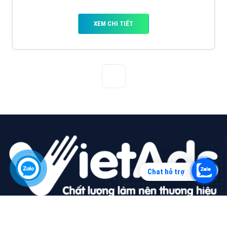
Vì sao doanh nghiệp bạn nên quảng cáo trên Zalo?
Hãy cùng VietAds tìm hiểu về các hình thức quảng
cáo Zalo hiệu quả
XEM CHI TIẾT
Chat hỗ trợ