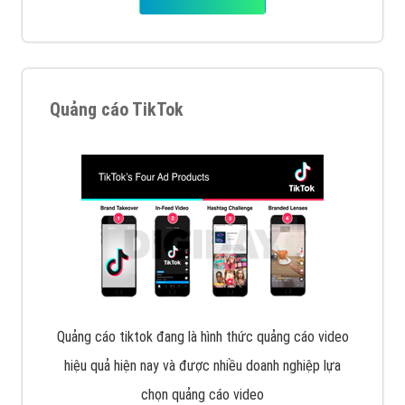
Cốc Cốc là trình duyệt web trực tuyến hiệu quả, hãy
cùng VietAds tìm hiểu về các hình thức quảng cáo
của trình duyệt Cốc Cốc
XEM CHI TIẾT
Quảng cáo Zalo