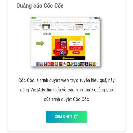
VietAds với đội ngũ chuyên viên tư ấn am hiểu về
chiến dịch quảng cáo Youtube sẽ tư vấn bạn giải pháp
tối ưu, hiệu quả nhất
XEM CHI TIẾT
Thiết kế Website