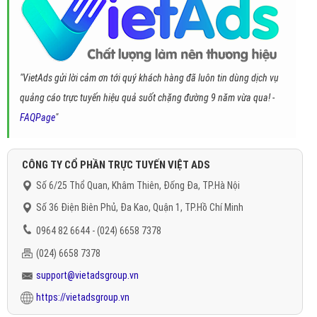
"VietAds gửi lời cảm ơn tới quý khách hàng đã luôn tin dùng dịch vụ
quảng cáo trực tuyến hiệu quả suốt chặng đường 9 năm vừa qua! -
FAQPage
"
CÔNG TY CỔ PHẦN TRỰC TUYẾN VIỆT ADS
Số 6/25 Thổ Quan, Khâm Thiên, Đống Đa, TP.Hà Nội
Số 36 Điện Biên Phủ, Đa Kao, Quận 1, TP.Hồ Chí Minh
0964 82 6644 - (024) 6658 7378
(024) 6658 7378
support@vietadsgroup.vn
https://vietadsgroup.vn