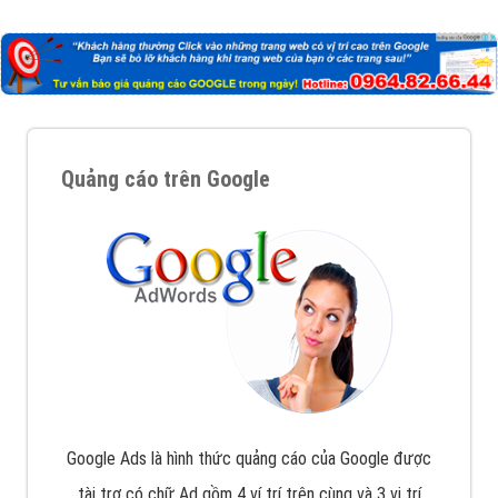
Công ty Việt Ads thành lập từ năm 2013
, chúng tôi
với bề dày kinh nghiệm sẽ tư vấn xây dựng và phát
triển thương hiệu của doanh nghiệp bạn với mức chi
phí mà bạn có thể đầu tư cho marketing online. Đội
ngũ kỹ thuật quảng cáo trực tuyến, SEO, lập trình
Web chuyên sâu trong nghề, được đào tạo bài bản tại
trung tâm marketing online uy tín hàng năm, luôn
đem
đến cho khách hàng sản phẩm/ dịch vụ chất
lượng
.