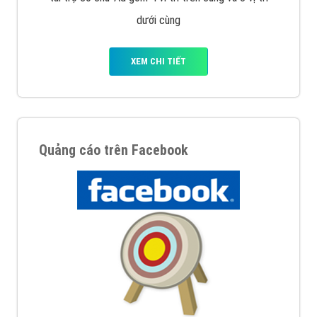
Nếu bạn đang cần quảng cáo, thiết kế web,
phát
triển Website cho doanh nghiệp mình
. Đừng chần
chừ hãy nhấc máy lên và gọi ngay cho chúng tôi theo
Hotline: 0964 82 6644 (24/7) hoặc email:
support@vietadsgroup.vn
để được tư vấn chuyên
sâu về giải pháp marketing hiệu quả cho doanh nghiệp
bạn!