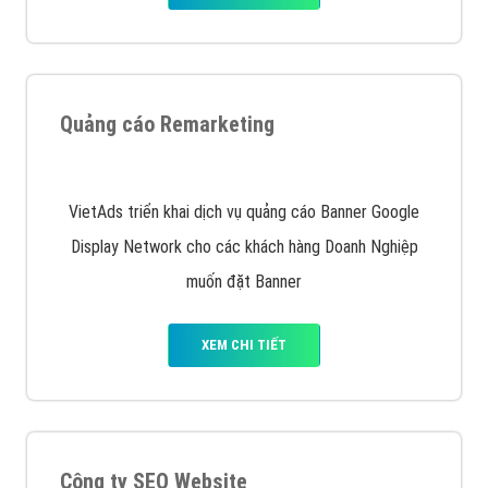
Nếu bạn đang cần quảng cáo, thiết kế web,
phát
triển Website cho doanh nghiệp mình
. Đừng chần
chừ hãy nhấc máy lên và gọi ngay cho chúng tôi theo
Hotline: 0964 82 6644 (24/7) hoặc email:
support@vietadsgroup.vn
để được tư vấn chuyên
sâu về giải pháp marketing hiệu quả cho doanh nghiệp
bạn!