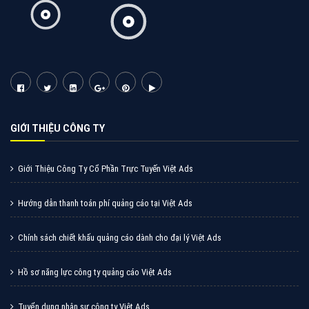
Tìm công ty thiết kế website uy tín, chuyên nghiệp tại
Hà Nội là rất khó cho khách hàng. VietAds xin giới
thiệu công ty thiết kế Viet
XEM CHI TIẾT
Quảng cáo Cốc Cốc