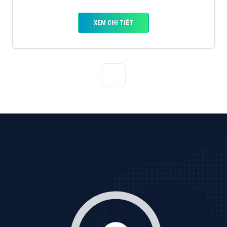
VietAds với đội ngũ SEOer giàu kinh nghiệm được đào
tạo bài bản tại các trung tâm SEO lớn như: Litado,
Inet, Vietmoz, Vinalink
XEM CHI TIẾT
Quảng cáo Youtube