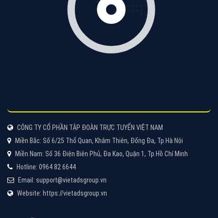
VietAds với đội ngũ chuyên viên tư ấn am hiểu về
chiến dịch quảng cáo Youtube sẽ tư vấn bạn giải pháp
tối ưu, hiệu quả nhất
XEM CHI TIẾT
Thiết kế Website