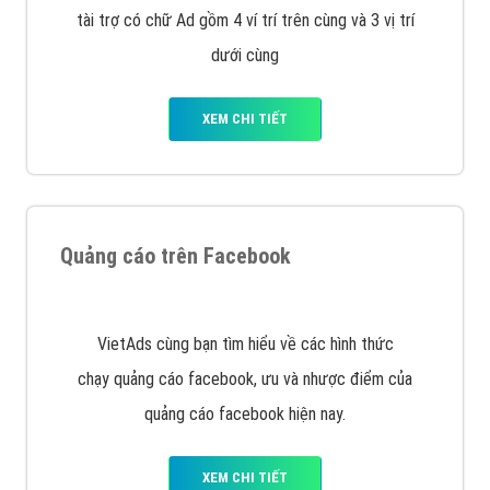
Công ty Việt Ads thành lập từ năm 2013
, chúng tôi
với bề dày kinh nghiệm sẽ tư vấn xây dựng và phát
triển thương hiệu của doanh nghiệp bạn với mức chi
phí mà bạn có thể đầu tư cho marketing online. Đội
ngũ kỹ thuật quảng cáo trực tuyến, SEO, lập trình
Web chuyên sâu trong nghề, được đào tạo bài bản tại
trung tâm marketing online uy tín hàng năm, luôn
đem
đến cho khách hàng sản phẩm/ dịch vụ chất
lượng
.