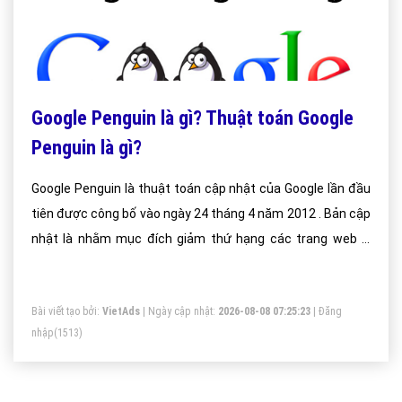
Google Penguin là gì? Thuật toán Google
Penguin là gì?
Google Penguin là thuật toán cập nhật của Google lần đầu
tiên được công bố vào ngày 24 tháng 4 năm 2012 . Bản cập
nhật là nhằm mục đích giảm thứ hạng các trang web vi
phạm quy định quản trị website của google (Google’s
Webmaster Guidelines)
Bài viết tạo bởi:
VietAds
| Ngày cập nhật:
2026-08-08 07:25:23
|
Đăng
nhập
(1513)