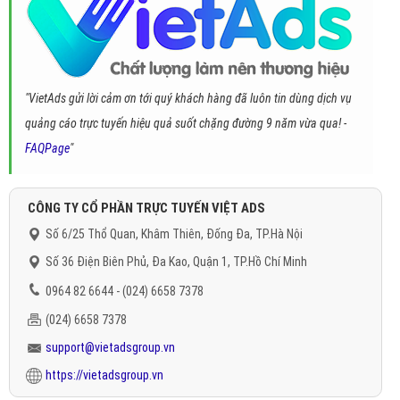
"VietAds gửi lời cảm ơn tới quý khách hàng đã luôn tin dùng dịch vụ
quảng cáo trực tuyến hiệu quả suốt chặng đường 9 năm vừa qua! -
FAQPage
"
CÔNG TY CỔ PHẦN TRỰC TUYẾN VIỆT ADS
Số 6/25 Thổ Quan, Khâm Thiên, Đống Đa, TP.Hà Nội
Số 36 Điện Biên Phủ, Đa Kao, Quận 1, TP.Hồ Chí Minh
0964 82 6644 - (024) 6658 7378
(024) 6658 7378
support@vietadsgroup.vn
https://vietadsgroup.vn