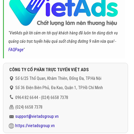
"VietAds gửi lời cảm ơn tới quý khách hàng đã luôn tin dùng dịch vụ
quảng cáo trực tuyến hiệu quả suốt chặng đường 9 năm vừa qua! -
FAQPage
"
CÔNG TY CỔ PHẦN TRỰC TUYẾN VIỆT ADS
Số 6/25 Thổ Quan, Khâm Thiên, Đống Đa, TP.Hà Nội
Số 36 Điện Biên Phủ, Đa Kao, Quận 1, TP.Hồ Chí Minh
0964 82 6644 - (024) 6658 7378
(024) 6658 7378
support@vietadsgroup.vn
https://vietadsgroup.vn