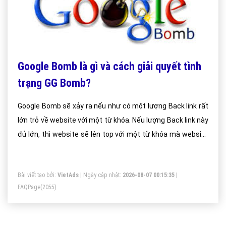
Google Bomb là gì và cách giải quyết tình
trạng GG Bomb?
Google Bomb sẽ xảy ra nếu như có một lượng Back link rất
lớn trỏ về website với một từ khóa. Nếu lượng Back link này
đủ lớn, thì website sẽ lên top với một từ khóa mà website
không hề có.
Bài viết tạo bởi:
VietAds
| Ngày cập nhật:
2026-08-07 00:15:35
|
FAQPage
(2055)