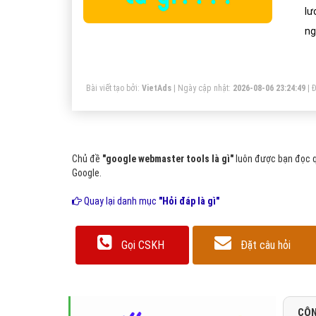
lư
ng
hi
Bài viết tạo bởi:
VietAds
| Ngày cập nhật:
2026-08-06 23:24:49
|
Đ
Chủ đề
"google webmaster tools là gì"
luôn được bạn đọc q
Google.
Quay lại danh mục
"Hỏi đáp là gì"
Gọi CSKH
Đặt câu hỏi
CÔN