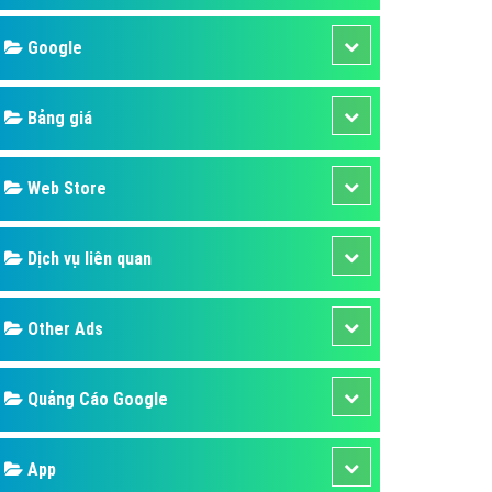
áp quảng cáo Youtube
Google
kế ứng dụng
 cáo Cốc Cốc hiệu quả
Bảng giá
 cáo Zalo chuyên nghiệp
ghĩa
Web Store
à gì
Dịch vụ liên quan
mềm ứng dụng hay
Other Ads
Quảng Cáo Google
App