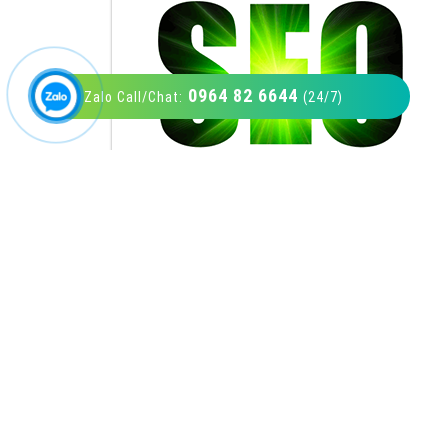
0964 82 6644
Zalo Call/Chat:
(24/7)
VietAds với đội ngũ SEOer giàu kinh nghiệm
được đào tạo bài bản tại các trung tâm SEO
lớn như: Litado, Inet, Vietmoz, Vinalink
XEM CHI TIẾT