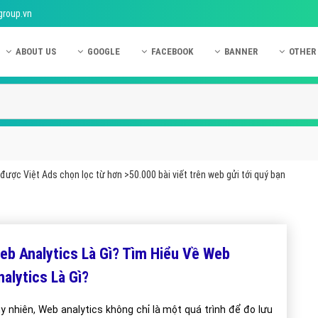
group.vn
ABOUT US
GOOGLE
FACEBOOK
BANNER
OTHER
Giới thiệu công ty Việt Ads
Kinh nghiệm quảng cáo Google
Kinh nghiệm quảng cáo Facebook
Dịch vụ quảng cáo Ban
Quảng
Hướng dẫn thanh toán Việt Ads
Kiến thức quảng cáo Google
Dịch vụ quảng cáo Facebook
Hỏi đáp quảng cáo Ba
Hỏi đá
Chính sách bảo mật Việt Ads
Dịch vụ quảng cáo Google
Kiến thức quảng cáo Facebook
Quảng cáo Banner
Quảng
Chính sách bảo hành & bảo trì Việt Ads
Quảng cáo Google Adwords
Quảng cáo Facebook
Quảng
được Việt Ads chọn lọc từ hơn >50.000 bài viết trên web gửi tới quý bạn
Liên hệ Việt Ads
Các hình thức quảng cáo Google
Hỏi đáp Facebook
Quảng 
Chính sách đại lý Việt Ads
Hướng dẫn chạy quảng cáo Google
Quảng
Tiện ích mở rộng quảng cáo Google
Quảng
eb Analytics Là Gì? Tìm Hiểu Về Web
Hỏi đáp Google
Quảng
nalytics Là Gì?
Phần 
y nhiên, Web analytics không chỉ là một quá trình để đo lưu