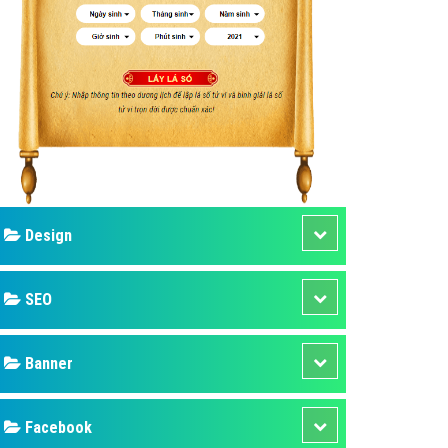
ụ Domain & Hosting
áp phần mềm
áp quảng cáo TVC
p quảng cáo mobile
p quảng cáo Online
áp quảng cáo Skype
p Domain & Hosting
Design
p viết bài Marketing
 cáo Youtube
SEO
ụ quảng cáo Youtube
ụ quảng cáo Cốc Cốc
Banner
ụ quảng cáo Tiktok
Facebook
ụ quảng cáo Zalo