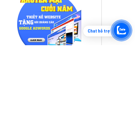
Chat hỗ trợ
Tìm công ty thiết kế website uy tín, chuyên
nghiệp tại Hà Nội là rất khó cho khách hàng.
VietAds xin giới thiệu công ty thiết kế Viet
XEM CHI TIẾT