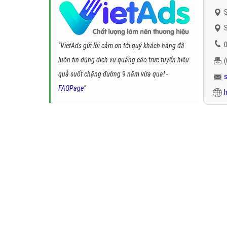
S
S
0
"VietAds gửi lời cảm ơn tới quý khách hàng đã
luôn tin dùng dịch vụ quảng cáo trực tuyến hiệu
quả suốt chặng đường 9 năm vừa qua! -
FAQPage
"
h