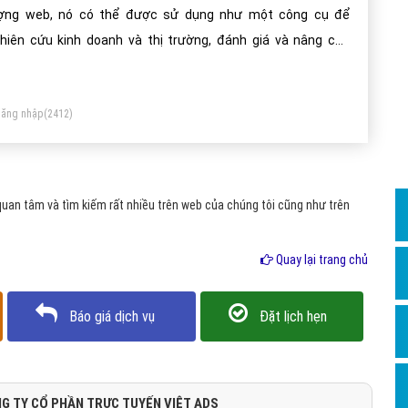
Dịch v
ợng web, nó có thể được sử dụng như một công cụ để
Hỏi đ
hiên cứu kinh doanh và thị trường, đánh giá và nâng cao
ệu quả của một trang web.
Hỏi đ
Hỏi đá
ăng nhập
(2412)
Hỏi đá
Hỏi đ
Hỏi đá
uan tâm và tìm kiếm rất nhiều trên web của chúng tôi cũng như trên
Hỏi đá
Quay lại trang chủ
Quảng
Dịch v
Báo giá dịch vụ
Đặt lịch hẹn
Dịch v
Dịch v
Dịch v
G TY CỔ PHẦN TRỰC TUYẾN VIỆT ADS