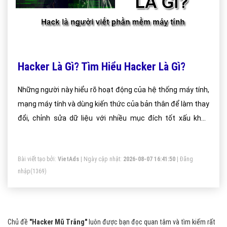
Hacker Là Gì? Tìm Hiểu Hacker Là Gì?
Những người này hiểu rõ hoạt động của hệ thống máy tính,
mạng máy tính và dùng kiến thức của bản thân để làm thay
đổi, chỉnh sửa dữ liệu với nhiều mục đích tốt xấu khác
nhau. Hack là thường được các, tập đoàn công ty thuê để
về bảo trì hệ thống dữ liệu cho họ.
Bài viết tạo bởi:
VietAds
| Ngày cập nhật:
2026-08-07 16:41:50
|
Đăng
nhập
(1369)
Chủ đề
"Hacker Mũ Trắng"
luôn được bạn đọc quan tâm và tìm kiếm rất