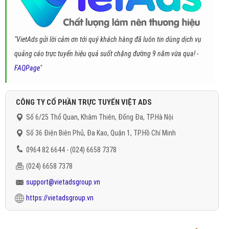
"VietAds gửi lời cảm ơn tới quý khách hàng đã luôn tin dùng dịch vụ
quảng cáo trực tuyến hiệu quả suốt chặng đường 9 năm vừa qua! -
FAQPage
"
CÔNG TY CỔ PHẦN TRỰC TUYẾN VIỆT ADS
Số 6/25 Thổ Quan, Khâm Thiên, Đống Đa, TP.Hà Nội
Số 36 Điện Biên Phủ, Đa Kao, Quận 1, TP.Hồ Chí Minh
0964 82 6644 - (024) 6658 7378
(024) 6658 7378
support@vietadsgroup.vn
https://vietadsgroup.vn