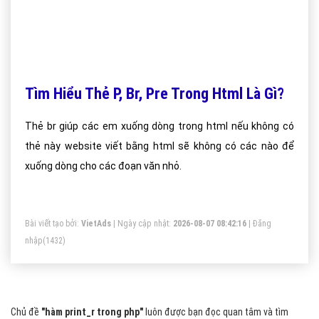
Tìm Hiểu Thẻ P, Br, Pre Trong Html Là Gì?
Thẻ br giúp các em xuống dòng trong html nếu không có
thẻ này website viết bằng html sẽ không có các nào để
xuống dòng cho các đoạn văn nhỏ.
Bài viết tạo bởi:
VietAds
| Ngày cập nhật:
2026-08-07 08:42:16
|
Đăng
nhập
(1432)
Chủ đề
"hàm print_r trong php"
luôn được bạn đọc quan tâm và tìm