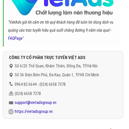
"VietAds gửi lời cảm ơn tới quý khách hàng đã luôn tin dùng dịch vụ
quảng cáo trực tuyến hiệu quả suốt chặng đường 9 năm vừa qua! -
FAQPage
"
CÔNG TY CỔ PHẦN TRỰC TUYẾN VIỆT ADS
Số 6/25 Thổ Quan, Khâm Thiên, Đống Đa, TP.Hà Nội
Số 36 Điện Biên Phủ, Đa Kao, Quận 1, TP.Hồ Chí Minh
0964 82 6644 - (024) 6658 7378
(024) 6658 7378
support@vietadsgroup.vn
https://vietadsgroup.vn