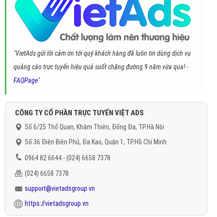
"VietAds gửi lời cảm ơn tới quý khách hàng đã luôn tin dùng dịch vụ
quảng cáo trực tuyến hiệu quả suốt chặng đường 9 năm vừa qua! -
FAQPage
"
CÔNG TY CỔ PHẦN TRỰC TUYẾN VIỆT ADS
Số 6/25 Thổ Quan, Khâm Thiên, Đống Đa, TP.Hà Nội
Số 36 Điện Biên Phủ, Đa Kao, Quận 1, TP.Hồ Chí Minh
0964 82 6644 - (024) 6658 7378
(024) 6658 7378
support@vietadsgroup.vn
https://vietadsgroup.vn