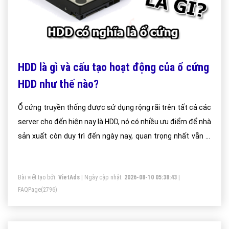
HDD là gì và cấu tạo hoạt động của ổ cứng
HDD như thế nào?
Ổ cứng truyền thống được sử dụng rộng rãi trên tất cả các
server cho đến hiện nay là HDD, nó có nhiều ưu điểm để nhà
sản xuất còn duy trì đến ngày nay, quan trọng nhất vẫn là
dung lượng lớn và giá thành không quá cao. Với dạng ổ đĩa
HDD này, sử dụng một đĩa từ để lưu dữ liệu trên đó, máy sẽ
Bài viết tạo bởi:
VietAds
| Ngày cập nhật:
2026-08-10 05:38:43
|
truy cập dữ liệu bằng cách dùng một đầu đọc chạy trên
FAQPage
(2796)
mặt đĩa tròn xoay quanh trục.