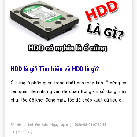
HDD là gì? Tìm hiểu về HDD là gì?
Ổ cứng là phần quan trọng nhất của máy tính. Ổ cứng có
liên quan đến những vấn đề quan trọng khi sử dụng máy
như: tốc độ khởi động máy, tốc độ chép xuất dữ liệu của
máy, độ an toàn của dữ liệu cá nhân để trên máy. Vì vậy mà
khi mua máy những thông số kỹ thuật của ổ cứng cũng
Bài viết tạo bởi:
VietAds
| Ngày cập nhật:
2026-08-08 07:30:44
|
đáng để bạn phải quan tâm đến.
FAQPage
(849)