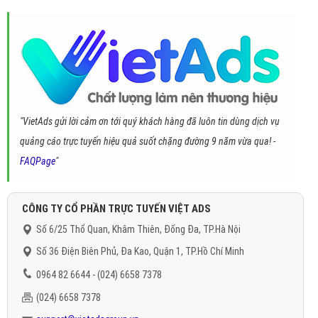
"VietAds gửi lời cảm ơn tới quý khách hàng đã luôn tin dùng dịch vụ
quảng cáo trực tuyến hiệu quả suốt chặng đường 9 năm vừa qua! -
FAQPage
"
CÔNG TY CỔ PHẦN TRỰC TUYẾN VIỆT ADS
Số 6/25 Thổ Quan, Khâm Thiên, Đống Đa, TP.Hà Nội
Số 36 Điện Biên Phủ, Đa Kao, Quận 1, TP.Hồ Chí Minh
0964 82 6644 - (024) 6658 7378
(024) 6658 7378