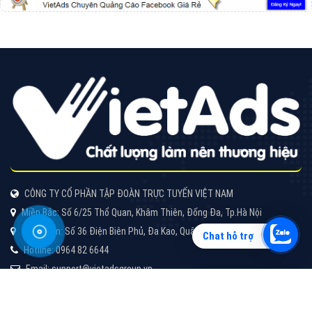
Vì sao doanh nghiệp bạn nên quảng cáo trên Zalo?
Hãy cùng VietAds tìm hiểu về các hình thức quảng
cáo Zalo hiệu quả
XEM CHI TIẾT
Chat hỗ trợ