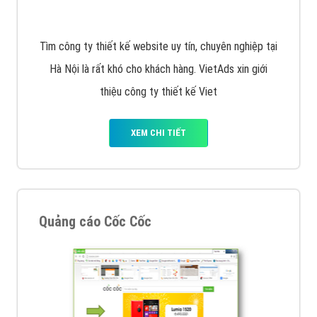
VietAds với đội ngũ SEOer giàu kinh nghiệm được đào
tạo bài bản tại các trung tâm SEO lớn như: Litado,
Inet, Vietmoz, Vinalink
XEM CHI TIẾT
Quảng cáo Youtube