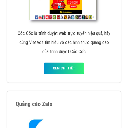
VietAds với đội ngũ chuyên viên tư ấn am hiểu về
chiến dịch quảng cáo Youtube sẽ tư vấn bạn giải pháp
tối ưu, hiệu quả nhất
XEM CHI TIẾT
Thiết kế Website