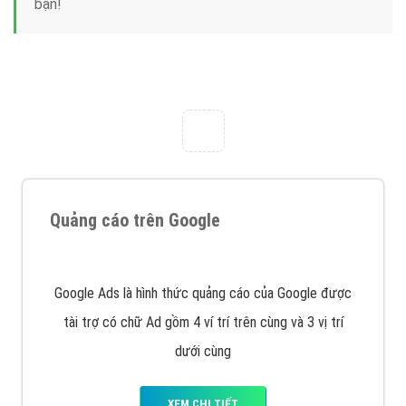
Nếu bạn đang cần quảng cáo, thiết kế web,
phát
triển Website cho doanh nghiệp mình
. Đừng chần
chừ hãy nhấc máy lên và gọi ngay cho chúng tôi theo
Hotline: 0964 82 6644 (24/7) hoặc email:
support@vietadsgroup.vn
để được tư vấn chuyên
sâu về giải pháp marketing hiệu quả cho doanh nghiệp
bạn!