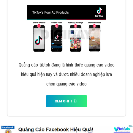
Cốc Cốc là trình duyệt web trực tuyến hiệu quả, hãy
cùng VietAds tìm hiểu về các hình thức quảng cáo
của trình duyệt Cốc Cốc
XEM CHI TIẾT
Quảng cáo Zalo