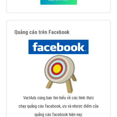
Quảng cáo trên Google
Google Ads là hình thức quảng cáo của Google được
tài trợ có chữ Ad gồm 4 ví trí trên cùng và 3 vị trí
dưới cùng
XEM CHI TIẾT