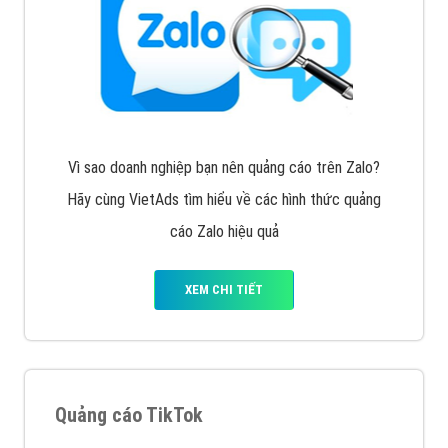
Tìm công ty thiết kế website uy tín, chuyên nghiệp tại
Hà Nội là rất khó cho khách hàng. VietAds xin giới
thiệu công ty thiết kế Viet
XEM CHI TIẾT
Quảng cáo Cốc Cốc