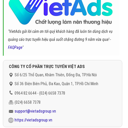
"VietAds gửi lời cảm ơn tới quý khách hàng đã luôn tin dùng dịch vụ
quảng cáo trực tuyến hiệu quả suốt chặng đường 9 năm vừa qua! -
FAQPage
"
CÔNG TY CỔ PHẦN TRỰC TUYẾN VIỆT ADS
Số 6/25 Thổ Quan, Khâm Thiên, Đống Đa, TP.Hà Nội
Số 36 Điện Biên Phủ, Đa Kao, Quận 1, TP.Hồ Chí Minh
0964 82 6644 - (024) 6658 7378
(024) 6658 7378
support@vietadsgroup.vn
https://vietadsgroup.vn