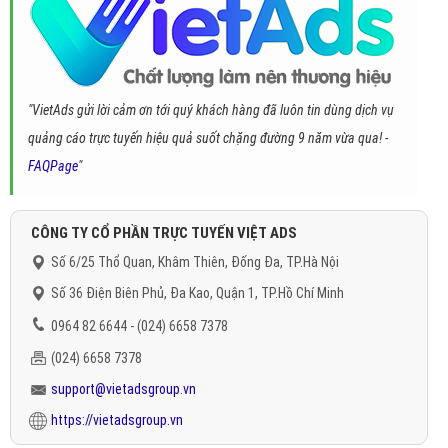
"VietAds gửi lời cảm ơn tới quý khách hàng đã luôn tin dùng dịch vụ
quảng cáo trực tuyến hiệu quả suốt chặng đường 9 năm vừa qua! -
FAQPage
"
CÔNG TY CỔ PHẦN TRỰC TUYẾN VIỆT ADS
Số 6/25 Thổ Quan, Khâm Thiên, Đống Đa, TP.Hà Nội
Số 36 Điện Biên Phủ, Đa Kao, Quận 1, TP.Hồ Chí Minh
0964 82 6644 - (024) 6658 7378
(024) 6658 7378
support@vietadsgroup.vn
https://vietadsgroup.vn