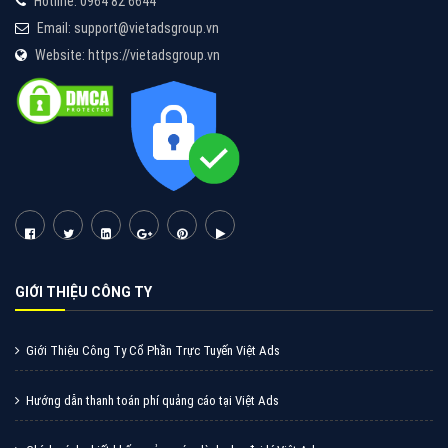
Tìm công ty thiết kế website uy tín, chuyên nghiệp tại
Hà Nội là rất khó cho khách hàng. VietAds xin giới
thiệu công ty thiết kế Viet
XEM CHI TIẾT
Quảng cáo Cốc Cốc