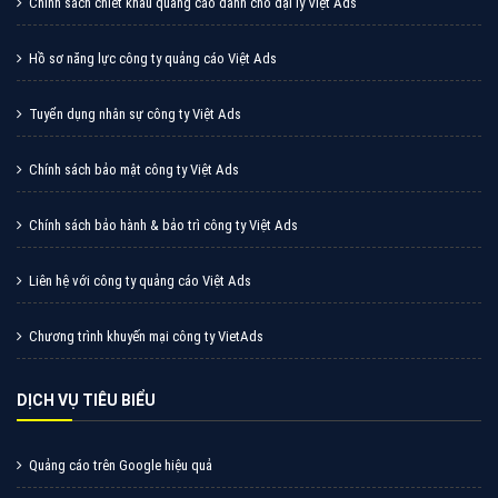
Cốc Cốc là trình duyệt web trực tuyến hiệu quả, hãy
cùng VietAds tìm hiểu về các hình thức quảng cáo
của trình duyệt Cốc Cốc
XEM CHI TIẾT
Quảng cáo Zalo