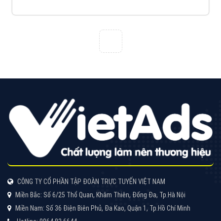
VietAds với đội ngũ chuyên viên tư ấn am hiểu về
chiến dịch quảng cáo Youtube sẽ tư vấn bạn giải pháp
tối ưu, hiệu quả nhất
XEM CHI TIẾT
Thiết kế Website