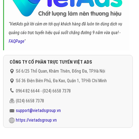
"VietAds gửi lời cảm ơn tới quý khách hàng đã luôn tin dùng dịch vụ
quảng cáo trực tuyến hiệu quả suốt chặng đường 9 năm vừa qua! -
FAQPage
"
CÔNG TY CỔ PHẦN TRỰC TUYẾN VIỆT ADS
Số 6/25 Thổ Quan, Khâm Thiên, Đống Đa, TP.Hà Nội
Số 36 Điện Biên Phủ, Đa Kao, Quận 1, TP.Hồ Chí Minh
0964 82 6644 - (024) 6658 7378
(024) 6658 7378
support@vietadsgroup.vn
https://vietadsgroup.vn