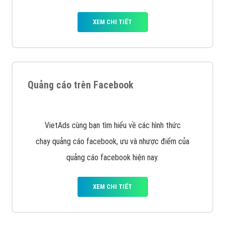
Nếu bạn đang cần quảng cáo, thiết kế web,
phát
triển Website cho doanh nghiệp mình
. Đừng chần
chừ hãy nhấc máy lên và gọi ngay cho chúng tôi theo
Hotline: 0964 82 6644 (24/7) hoặc email:
support@vietadsgroup.vn
để được tư vấn chuyên
sâu về giải pháp marketing hiệu quả cho doanh nghiệp
bạn!