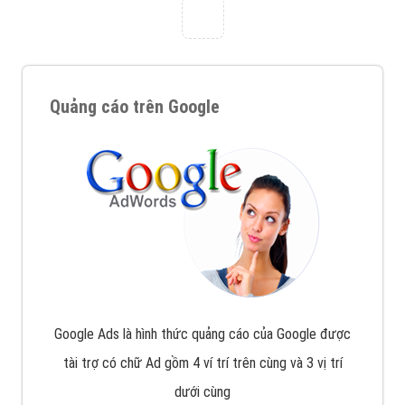
với bề dày kinh nghiệm sẽ tư vấn xây dựng và phát
triển thương hiệu của doanh nghiệp bạn với mức chi
phí mà bạn có thể đầu tư cho marketing online. Đội
ngũ kỹ thuật quảng cáo trực tuyến, SEO, lập trình
Web chuyên sâu trong nghề, được đào tạo bài bản tại
trung tâm marketing online uy tín hàng năm, luôn
đem
đến cho khách hàng sản phẩm/ dịch vụ chất
lượng
.