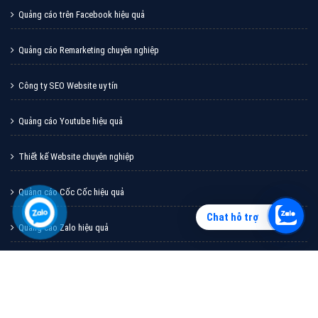
Vì sao doanh nghiệp bạn nên quảng cáo trên Zalo?
Hãy cùng VietAds tìm hiểu về các hình thức quảng
cáo Zalo hiệu quả
XEM CHI TIẾT
Chat hỗ trợ
Quảng cáo TikTok