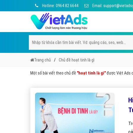
Hotline: 0964 82 6644
Email: support@vietads
Trang chủ
Chủ đề hoạt tinh là gì
Một số bài viết theo chủ đề
"hoạt tinh là gì"
được Việt Ads ch
H
T
Tr
cả