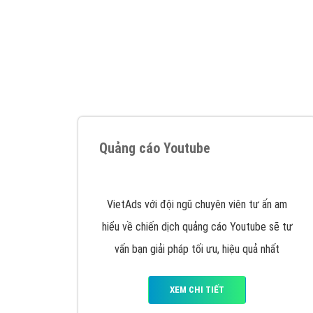
Google Ads là hình thức quảng cáo của
Google được tài trợ có chữ Ad gồm 4 ví trí
trên cùng và 3 vị trí dưới cùng
XEM CHI TIẾT
Công ty SEO Website