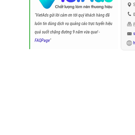
S
0
"VietAds gửi lời cảm ơn tới quý khách hàng đã
luôn tin dùng dịch vụ quảng cáo trực tuyến hiệu
quả suốt chặng đường 9 năm vừa qua! -
FAQPage
"
h