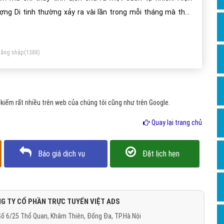
Dịch v
ợng Di tinh thường xảy ra vài lần trong mỗi tháng mà thôi.
Hỏi đ
eo các nhà khoa học đây không phải là một chứng bệnh.
Hỏi đ
ăng nhập
(1388)
Hỏi đá
Hỏi đá
Hỏi đ
iếm rất nhiều trên web của chúng tôi cũng như trên Google.
Hỏi đá
Quay lại trang chủ
Hỏi đá
Quảng
Báo giá dịch vụ
Đặt lịch hẹn
Dịch v
Dịch v
Dịch v
G TY CỔ PHẦN TRỰC TUYẾN VIỆT ADS
ố 6/25 Thổ Quan, Khâm Thiên, Đống Đa, TP.Hà Nội
Dịch v