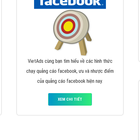
hát triển Website cho doanh nghiệp mình
. Đừng chần chừ hã
support@vietadsgroup.vn
để được tư vấn chuyên sâu về giải phá
Quảng cáo trên Facebook