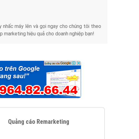
iển thương hiệu của doanh nghiệp bạn với mức chi
chuyên sâu trong nghề, được đào tạo bài bản tại