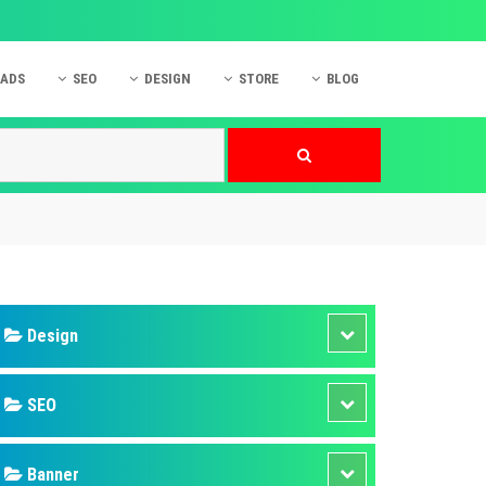
 ADS
SEO
DESIGN
STORE
BLOG
ner
 cáo Mobile
SEO Website
Thiết kế Web
nner
p quảng cáo Instagram
Dịch vụ SEO Website
Thiết kế Website
 cáo Zalo
Hỏi đáp SEO Google
Danh sách Website
 cáo Instagram
Thiết kế Landing Page
cáo Online
Dịch vụ thiết kế Website
 cáo Skype
Hỏi đáp Website
 cáo TVC
 cáo Cốc Cốc
mềm ứng dụng hay