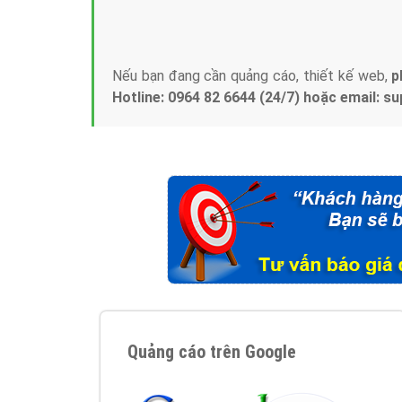
Tại sao chọn công ty Việt Ads làm đối 
Công ty Việt Ads thành lập từ năm 2013
, c
phí mà bạn có thể đầu tư cho marketing on
trung tâm marketing online uy tín hàng năm, l