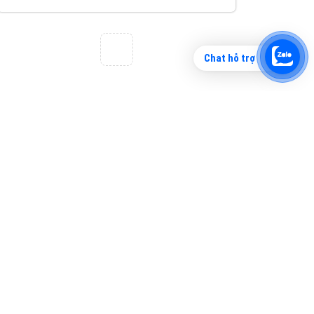
Chat hỗ trợ
Tìm công ty thiết kế website uy tín, chuyên
nghiệp tại Hà Nội là rất khó cho khách hàng.
VietAds xin giới thiệu công ty thiết kế Viet
XEM CHI TIẾT