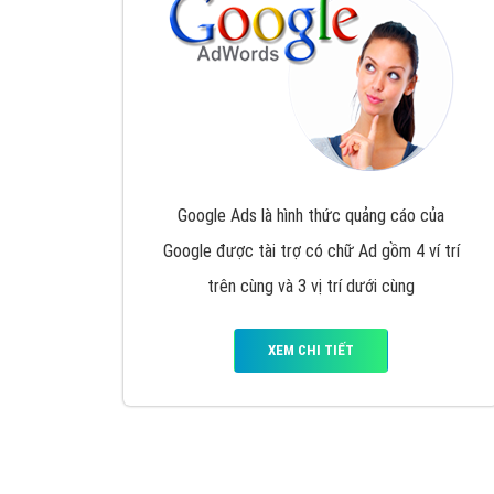
Nếu bạn đang cần quảng cáo, thiết kế web,
p
Hotline: 0964 82 6644 (24/7) hoặc email: 
Quảng cáo trên Google