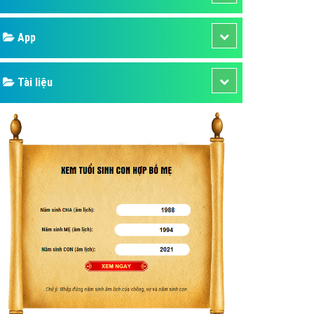
áp quảng cáo Youtube
Google
kế ứng dụng
 cáo Cốc Cốc hiệu quả
Bảng giá
 cáo Zalo chuyên nghiệp
ghĩa
Web Store
à gì
Dịch vụ liên quan
mềm ứng dụng hay
Other Ads
Quảng Cáo Google
App