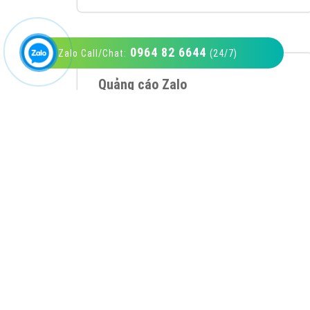
0964 82 6644
Zalo Call/Chat:
(24/7)
VietAds với đội ngũ SEOer giàu kinh nghiệm
được đào tạo bài bản tại các trung tâm SEO
lớn như: Litado, Inet, Vietmoz, Vinalink
XEM CHI TIẾT