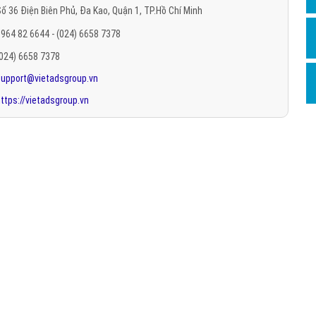
ố 36 Điện Biên Phủ, Đa Kao, Quận 1, TP.Hồ Chí Minh
Hỏi đ
964 82 6644 - (024) 6658 7378
Thiết 
(024) 6658 7378
Quảng
support@vietadsgroup.vn
Quảng
ttps://vietadsgroup.vn
Định n
Nghĩa l
Phần 