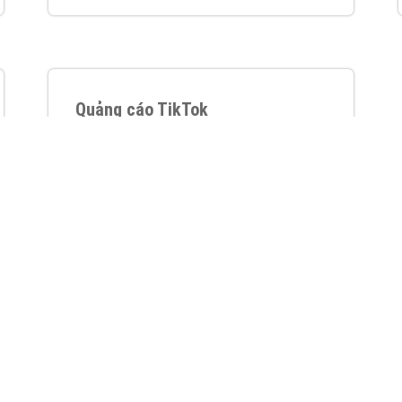
VietAds với đội ngũ chuyên viên tư ấn am
hiểu về chiến dịch quảng cáo Youtube sẽ tư
vấn bạn giải pháp tối ưu, hiệu quả nhất
XEM CHI TIẾT