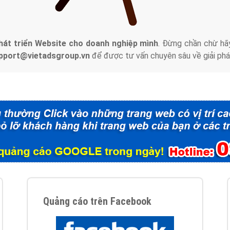
tác Marketing Online?
húng tôi với bề dày kinh nghiệm sẽ tư vấn xây dựng và phát tr
line. Đội ngũ kỹ thuật quảng cáo trực tuyến, SEO, lập trình Web 
uôn
đem đến cho khách hàng sản phẩm/ dịch vụ chất lượng
.