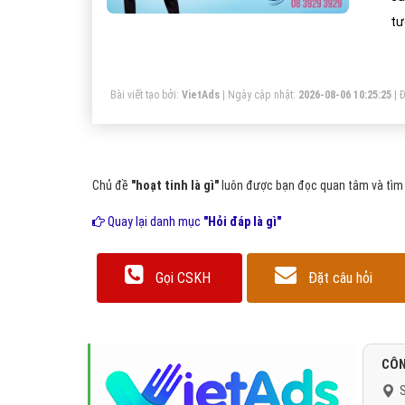
tư
Th
Bài viết tạo bởi:
VietAds
| Ngày cập nhật:
2026-08-06 10:25:25
|
Đ
Chủ đề
"hoạt tinh là gì"
luôn được bạn đọc quan tâm và tìm k
Quay lại danh mục
"Hỏi đáp là gì"
Gọi CSKH
Đặt câu hỏi
CÔN
S