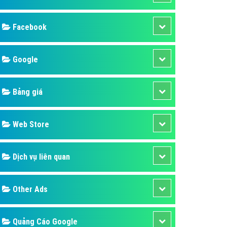
ụ Domain & Hosting
áp phần mềm
áp quảng cáo TVC
p quảng cáo mobile
p quảng cáo Online
áp quảng cáo Skype
p Domain & Hosting
Design
p viết bài Marketing
 cáo Youtube
SEO
ụ quảng cáo Youtube
ụ quảng cáo Cốc Cốc
Banner
ụ quảng cáo Tiktok
Facebook
ụ quảng cáo Zalo