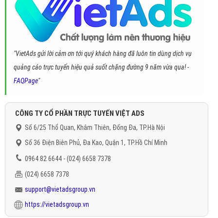
"VietAds gửi lời cảm ơn tới quý khách hàng đã luôn tin dùng dịch vụ
quảng cáo trực tuyến hiệu quả suốt chặng đường 9 năm vừa qua! -
FAQPage
"
CÔNG TY CỔ PHẦN TRỰC TUYẾN VIỆT ADS
Số 6/25 Thổ Quan, Khâm Thiên, Đống Đa, TP.Hà Nội
Số 36 Điện Biên Phủ, Đa Kao, Quận 1, TP.Hồ Chí Minh
0964 82 6644 - (024) 6658 7378
(024) 6658 7378
support@vietadsgroup.vn
https://vietadsgroup.vn