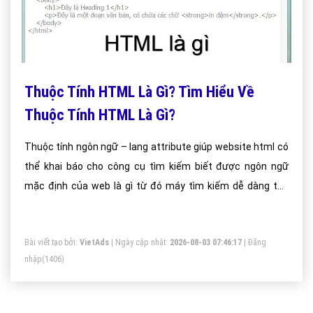
Thuộc Tính HTML Là Gì? Tìm Hiểu Về
Thuộc Tính HTML Là Gì?
Thuộc tính ngôn ngữ – lang attribute giúp website html có
thể khai báo cho công cụ tìm kiếm biết được ngôn ngữ
mặc định của web là gì từ đó máy tìm kiếm dễ dàng thu
thập thông tin gửi về cho máy chủ phân tích.
Bài viết tạo bởi:
VietAds
| Ngày cập nhật:
2026-08-03 07:46:17
|
Đăng
nhập
(1406)