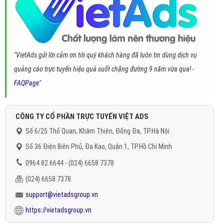
"VietAds gửi lời cảm ơn tới quý khách hàng đã luôn tin dùng dịch vụ
quảng cáo trực tuyến hiệu quả suốt chặng đường 9 năm vừa qua! -
FAQPage
"
CÔNG TY CỔ PHẦN TRỰC TUYẾN VIỆT ADS
Số 6/25 Thổ Quan, Khâm Thiên, Đống Đa, TP.Hà Nội
Số 36 Điện Biên Phủ, Đa Kao, Quận 1, TP.Hồ Chí Minh
0964 82 6644 - (024) 6658 7378
(024) 6658 7378
support@vietadsgroup.vn
https://vietadsgroup.vn