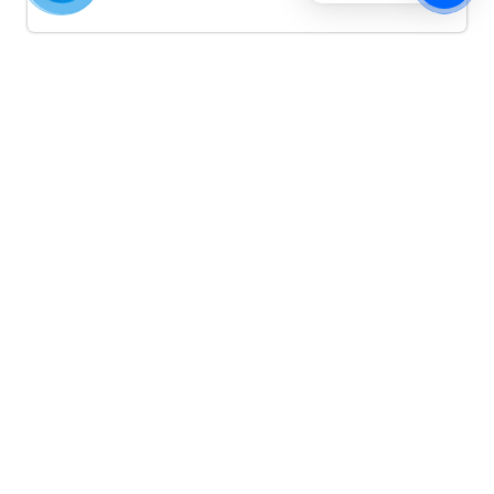
Quảng cáo TikTok
Quảng cáo tiktok đang là hình thức quảng cáo video
hiệu quả hiện nay và được nhiều doanh nghiệp lựa
chọn quảng cáo video