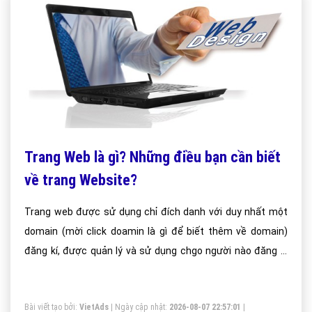
Trang Web là gì? Những điều bạn cần biết
về trang Website?
Trang web được sử dụng chỉ đích danh với duy nhất một
domain (mời click doamin là gì để biết thêm về domain)
đăng kí, được quản lý và sử dụng chgo người nào đăng kí
trước tiên.
Bài viết tạo bởi:
VietAds
| Ngày cập nhật:
2026-08-07 22:57:01
|