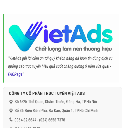
"VietAds gửi lời cảm ơn tới quý khách hàng đã luôn tin dùng dịch vụ
quảng cáo trực tuyến hiệu quả suốt chặng đường 9 năm vừa qua! -
FAQPage
"
CÔNG TY CỔ PHẦN TRỰC TUYẾN VIỆT ADS
Số 6/25 Thổ Quan, Khâm Thiên, Đống Đa, TP.Hà Nội
Số 36 Điện Biên Phủ, Đa Kao, Quận 1, TP.Hồ Chí Minh
0964 82 6644 - (024) 6658 7378