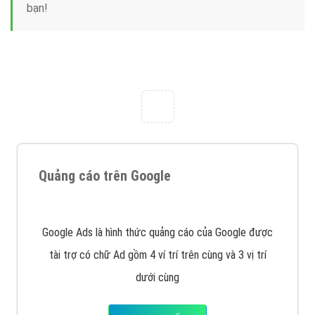
Công ty Việt Ads thành lập từ năm 2013
, chúng tôi
với bề dày kinh nghiệm sẽ tư vấn xây dựng và phát
triển thương hiệu của doanh nghiệp bạn với mức chi
phí mà bạn có thể đầu tư cho marketing online. Đội
ngũ kỹ thuật quảng cáo trực tuyến, SEO, lập trình
Web chuyên sâu trong nghề, được đào tạo bài bản tại
trung tâm marketing online uy tín hàng năm, luôn
đem
đến cho khách hàng sản phẩm/ dịch vụ chất
lượng
.