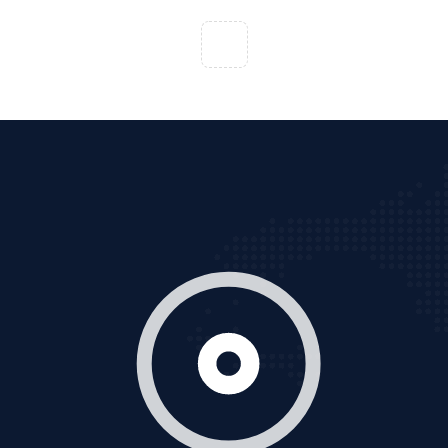
VietAds với đội ngũ chuyên viên tư ấn am hiểu về
chiến dịch quảng cáo Youtube sẽ tư vấn bạn giải pháp
tối ưu, hiệu quả nhất
XEM CHI TIẾT
Thiết kế Website