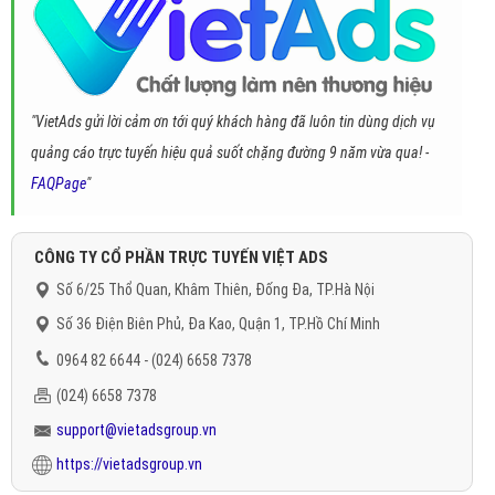
"VietAds gửi lời cảm ơn tới quý khách hàng đã luôn tin dùng dịch vụ
quảng cáo trực tuyến hiệu quả suốt chặng đường 9 năm vừa qua! -
FAQPage
"
CÔNG TY CỔ PHẦN TRỰC TUYẾN VIỆT ADS
Số 6/25 Thổ Quan, Khâm Thiên, Đống Đa, TP.Hà Nội
Số 36 Điện Biên Phủ, Đa Kao, Quận 1, TP.Hồ Chí Minh
0964 82 6644 - (024) 6658 7378
(024) 6658 7378
support@vietadsgroup.vn
https://vietadsgroup.vn