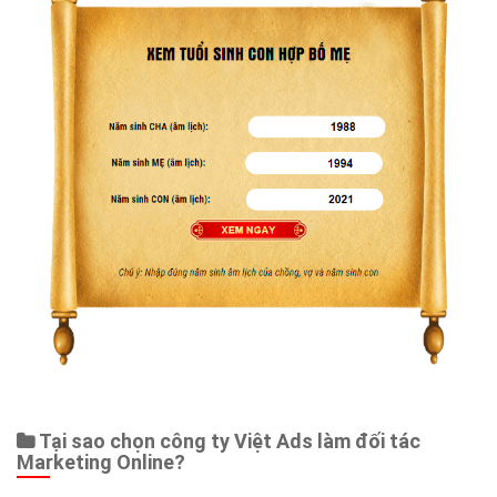
Web Store
Dịch vụ liên quan
Other Ads
Quảng Cáo Google
App
Tài liệu