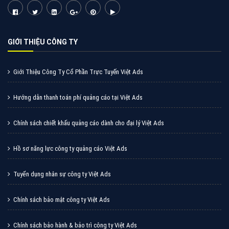
Cốc Cốc là trình duyệt web trực tuyến hiệu quả, hãy
cùng VietAds tìm hiểu về các hình thức quảng cáo
của trình duyệt Cốc Cốc
XEM CHI TIẾT
Quảng cáo Zalo