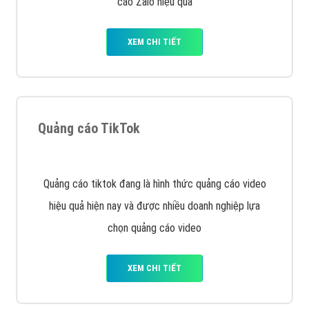
VietAds với đội ngũ SEOer giàu kinh nghiệm được đào
tạo bài bản tại các trung tâm SEO lớn như: Litado,
Inet, Vietmoz, Vinalink
XEM CHI TIẾT
Quảng cáo Youtube