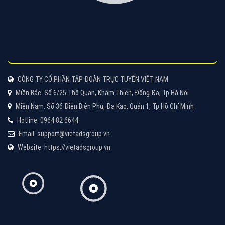
Tìm công ty thiết kế website uy tín, chuyên nghiệp tại
Hà Nội là rất khó cho khách hàng. VietAds xin giới
thiệu công ty thiết kế Viet
XEM CHI TIẾT
Quảng cáo Cốc Cốc