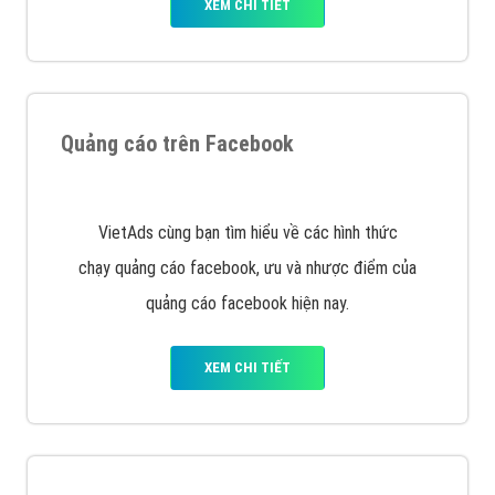
Nếu bạn đang cần quảng cáo, thiết kế web,
phát
triển Website cho doanh nghiệp mình
. Đừng chần
chừ hãy nhấc máy lên và gọi ngay cho chúng tôi theo
Hotline: 0964 82 6644 (24/7) hoặc email:
support@vietadsgroup.vn
để được tư vấn chuyên
sâu về giải pháp marketing hiệu quả cho doanh nghiệp
bạn!