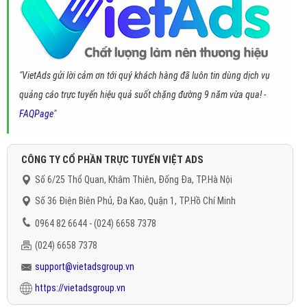
"VietAds gửi lời cảm ơn tới quý khách hàng đã luôn tin dùng dịch vụ
quảng cáo trực tuyến hiệu quả suốt chặng đường 9 năm vừa qua! -
FAQPage
"
CÔNG TY CỔ PHẦN TRỰC TUYẾN VIỆT ADS
Số 6/25 Thổ Quan, Khâm Thiên, Đống Đa, TP.Hà Nội
Số 36 Điện Biên Phủ, Đa Kao, Quận 1, TP.Hồ Chí Minh
0964 82 6644 - (024) 6658 7378
(024) 6658 7378
support@vietadsgroup.vn
https://vietadsgroup.vn