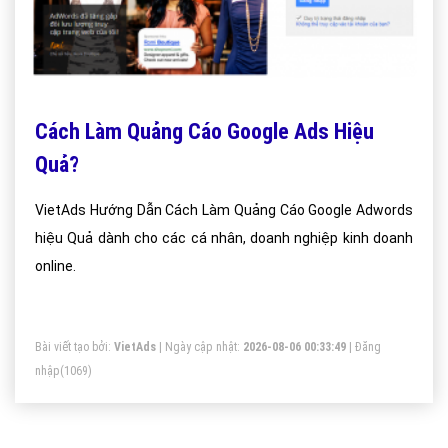
Cách Làm Quảng Cáo Google Ads Hiệu
Quả?
VietAds Hướng Dẫn Cách Làm Quảng Cáo Google Adwords
hiệu Quả dành cho các cá nhân, doanh nghiệp kinh doanh
online.
Bài viết tạo bởi:
VietAds
| Ngày cập nhật:
2026-08-06 00:33:49
|
Đăng
nhập
(1069)