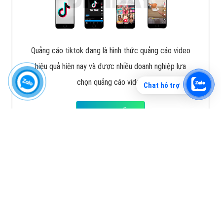
Vì sao doanh nghiệp bạn nên quảng cáo trên Zalo?
Hãy cùng VietAds tìm hiểu về các hình thức quảng
cáo Zalo hiệu quả
XEM CHI TIẾT
Chat hỗ trợ
Quảng cáo TikTok