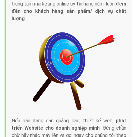
Tại sao chọn công ty Việt Ads làm đối tác
Marketing Online?
Công ty Việt Ads thành lập từ năm 2013
, chúng tôi
với bề dày kinh nghiệm sẽ tư vấn xây dựng và phát
triển thương hiệu của doanh nghiệp bạn với mức chi
phí mà bạn có thể đầu tư cho marketing online. Đội
ngũ kỹ thuật quảng cáo trực tuyến, SEO, lập trình
Web chuyên sâu trong nghề, được đào tạo bài bản tại