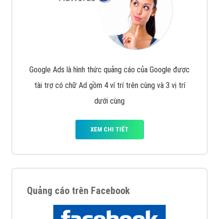
Hotline: 0964 82 6644 (24/7) hoặc email:
support@vietadsgroup.vn
để được tư vấn chuyên
sâu về giải pháp marketing hiệu quả cho doanh nghiệp
bạn!
Quảng cáo trên Google