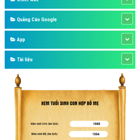
Banner
Facebook
Google
Bảng giá
Web Store
Dịch vụ liên quan
Other Ads