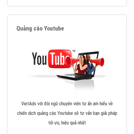
Công ty SEO Website
VietAds với đội ngũ SEOer giàu kinh nghiệm được đào
tạo bài bản tại các trung tâm SEO lớn như: Litado,
Inet, Vietmoz, Vinalink
XEM CHI TIẾT