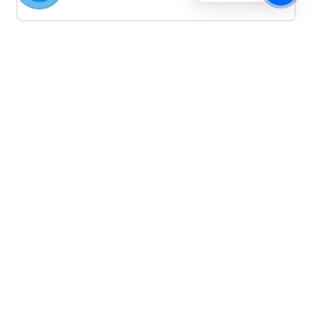
Quảng cáo TikTok
Quảng cáo tiktok đang là hình thức quảng cáo video
hiệu quả hiện nay và được nhiều doanh nghiệp lựa
chọn quảng cáo video