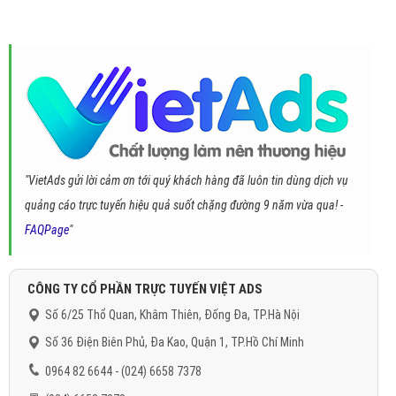
"VietAds gửi lời cảm ơn tới quý khách hàng đã luôn tin dùng dịch vụ
quảng cáo trực tuyến hiệu quả suốt chặng đường 9 năm vừa qua! -
FAQPage
"
CÔNG TY CỔ PHẦN TRỰC TUYẾN VIỆT ADS
Số 6/25 Thổ Quan, Khâm Thiên, Đống Đa, TP.Hà Nội
Số 36 Điện Biên Phủ, Đa Kao, Quận 1, TP.Hồ Chí Minh
0964 82 6644 - (024) 6658 7378