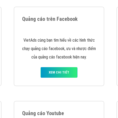
tác Marketing Online?
húng tôi với bề dày kinh nghiệm sẽ tư vấn xây dựng và phát tr
line. Đội ngũ kỹ thuật quảng cáo trực tuyến, SEO, lập trình Web 
uôn
đem đến cho khách hàng sản phẩm/ dịch vụ chất lượng
.