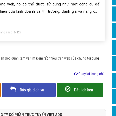
Dịch v
ợng web, nó có thể được sử dụng như một công cụ để
Hỏi đ
hiên cứu kinh doanh và thị trường, đánh giá và nâng cao
ệu quả của một trang web.
Hỏi đ
Hỏi đá
ăng nhập
(2412)
Hỏi đá
Hỏi đ
Hỏi đá
ạn đọc quan tâm và tìm kiếm rất nhiều trên web của chúng tôi cũng
Hỏi đá
Quay lại trang chủ
Quảng
Dịch v
Báo giá dịch vụ
Đặt lịch hẹn
Dịch v
Dịch v
Dịch v
G TY CỔ PHẦN TRỰC TUYẾN VIỆT ADS