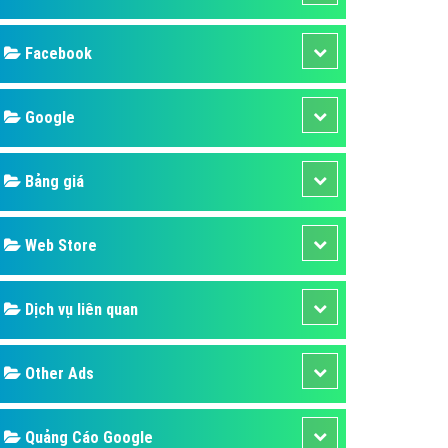
ụ Domain & Hosting
áp phần mềm
áp quảng cáo TVC
p quảng cáo mobile
p quảng cáo Online
áp quảng cáo Skype
p Domain & Hosting
Design
p viết bài Marketing
 cáo Youtube
SEO
ụ quảng cáo Youtube
ụ quảng cáo Cốc Cốc
Banner
ụ quảng cáo Tiktok
Facebook
ụ quảng cáo Zalo