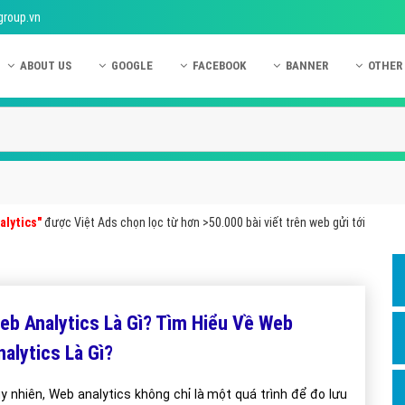
group.vn
ABOUT US
GOOGLE
FACEBOOK
BANNER
OTHER
Giới thiệu công ty Việt Ads
Kinh nghiệm quảng cáo Google
Kinh nghiệm quảng cáo Facebook
Dịch vụ quảng cáo Ban
Quảng
Hướng dẫn thanh toán Việt Ads
Kiến thức quảng cáo Google
Dịch vụ quảng cáo Facebook
Hỏi đáp quảng cáo Ba
Hỏi đá
Chính sách bảo mật Việt Ads
Dịch vụ quảng cáo Google
Kiến thức quảng cáo Facebook
Quảng cáo Banner
Quảng
Chính sách bảo hành & bảo trì Việt Ads
Quảng cáo Google Adwords
Quảng cáo Facebook
Quảng
alytics"
được Việt Ads chọn lọc từ hơn >50.000 bài viết trên web gửi tới
Liên hệ Việt Ads
Các hình thức quảng cáo Google
Hỏi đáp Facebook
Quảng 
Chính sách đại lý Việt Ads
Hướng dẫn chạy quảng cáo Google
Quảng
Tiện ích mở rộng quảng cáo Google
Quảng
eb Analytics Là Gì? Tìm Hiểu Về Web
Hỏi đáp Google
Quảng
nalytics Là Gì?
Phần 
y nhiên, Web analytics không chỉ là một quá trình để đo lưu