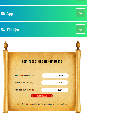
áp quảng cáo Youtube
Google
kế ứng dụng
 cáo Cốc Cốc hiệu quả
Bảng giá
 cáo Zalo chuyên nghiệp
ghĩa
Web Store
à gì
Dịch vụ liên quan
mềm ứng dụng hay
Other Ads
Quảng Cáo Google
App