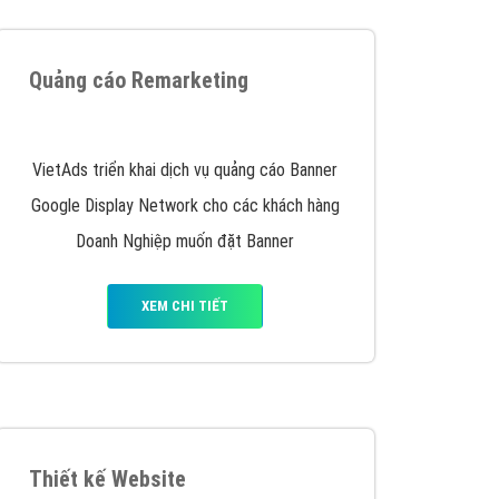
iển thương hiệu của doanh nghiệp bạn với mức chi
chuyên sâu trong nghề, được đào tạo bài bản tại