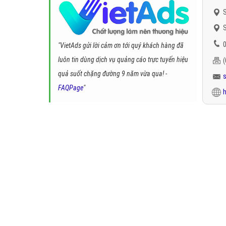
S
S
0
"VietAds gửi lời cảm ơn tới quý khách hàng đã
luôn tin dùng dịch vụ quảng cáo trực tuyến hiệu
quả suốt chặng đường 9 năm vừa qua! -
FAQPage
"
h