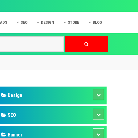
 ADS
SEO
DESIGN
STORE
BLOG
ner
 cáo Mobile
SEO Website
Thiết kế Web
nner
p quảng cáo Instagram
Dịch vụ SEO Website
Thiết kế Website
 cáo Zalo
Hỏi đáp SEO Google
Danh sách Website
 cáo Instagram
Thiết kế Landing Page
cáo Online
Dịch vụ thiết kế Website
 cáo Skype
Hỏi đáp Website
 cáo TVC
 cáo Cốc Cốc
mềm ứng dụng hay