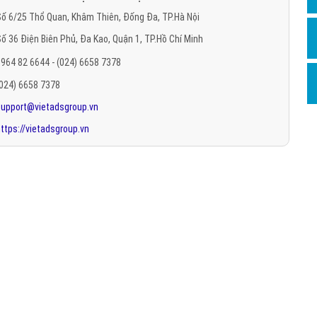
Hỏi đ
ố 6/25 Thổ Quan, Khâm Thiên, Đống Đa, TP.Hà Nội
ố 36 Điện Biên Phủ, Đa Kao, Quận 1, TP.Hồ Chí Minh
Thiết 
964 82 6644 - (024) 6658 7378
Quảng
(024) 6658 7378
Quảng
support@vietadsgroup.vn
Định n
ttps://vietadsgroup.vn
Nghĩa l
Phần 