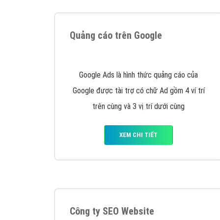
Tại sao chọn công ty Việt Ads làm đối 
Công ty Việt Ads thành lập từ năm 2013
, c
phí mà bạn có thể đầu tư cho marketing on
trung tâm marketing online uy tín hàng năm, l