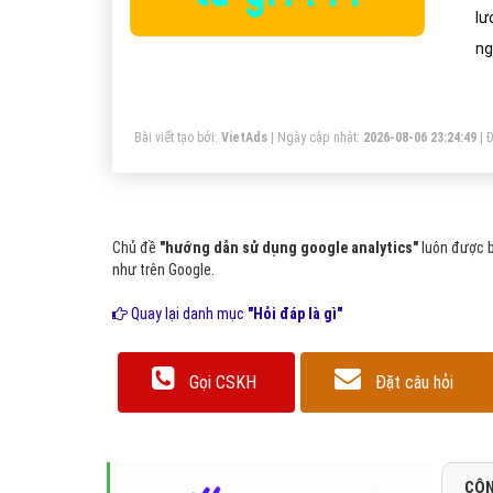
lư
ng
hi
Bài viết tạo bởi:
VietAds
| Ngày cập nhật:
2026-08-06 23:24:49
|
Đ
Chủ đề
"hướng dẫn sử dụng google analytics"
luôn được b
như trên Google.
Quay lại danh mục
"Hỏi đáp là gì"
Gọi CSKH
Đặt câu hỏi
CÔN