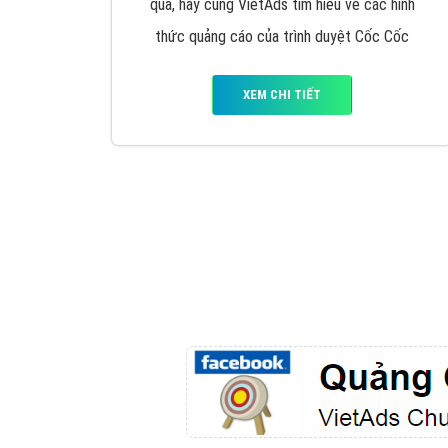
Google Ads là hình thức quảng cáo của
Google được tài trợ có chữ Ad gồm 4 ví trí
trên cùng và 3 vị trí dưới cùng
XEM CHI TIẾT
Công ty SEO Website