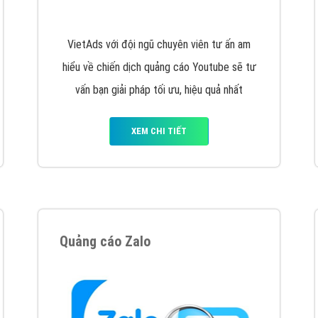
hát triển Website cho doanh nghiệp mình
. Đừng chần chừ hã
support@vietadsgroup.vn
để được tư vấn chuyên sâu về giải phá
Quảng cáo trên Facebook