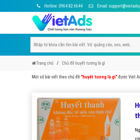
Hotline: 0964 82 6644
Email: support@vietads
Trang chủ
Chủ đề huyết tương là gì
Một số bài viết theo chủ đề
"huyết tương là gì"
được Việt Ad
H
t
Ng
rừ