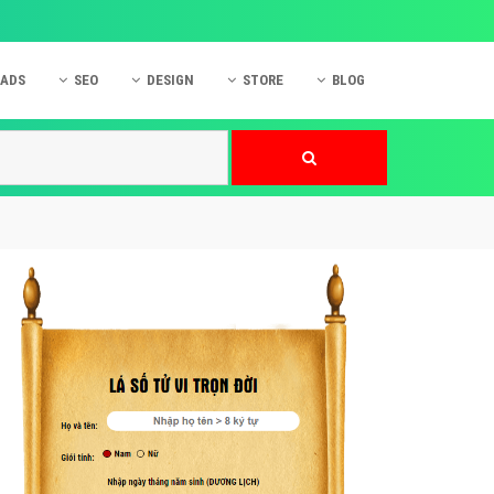
 ADS
SEO
DESIGN
STORE
BLOG
ner
 cáo Mobile
SEO Website
Thiết kế Web
nner
p quảng cáo Instagram
Dịch vụ SEO Website
Thiết kế Website
 cáo Zalo
Hỏi đáp SEO Google
Danh sách Website
 cáo Instagram
Thiết kế Landing Page
cáo Online
Dịch vụ thiết kế Website
 cáo Skype
Hỏi đáp Website
 cáo TVC
 cáo Cốc Cốc
mềm ứng dụng hay