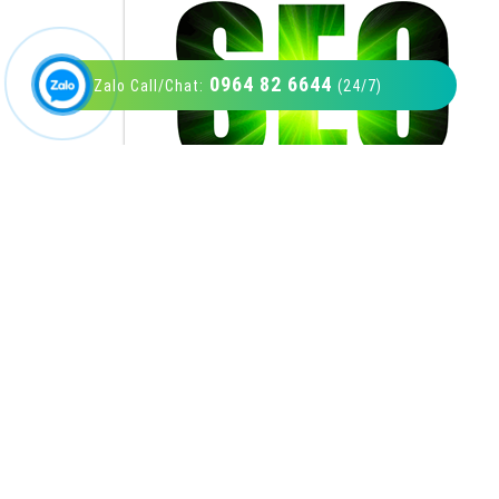
0964 82 6644
Zalo Call/Chat:
(24/7)
VietAds với đội ngũ SEOer giàu kinh nghiệm
được đào tạo bài bản tại các trung tâm SEO
lớn như: Litado, Inet, Vietmoz, Vinalink
XEM CHI TIẾT