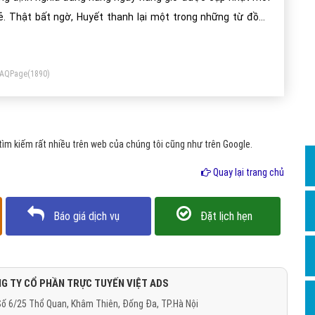
Dịch v
. Thật bất ngờ, Huyết thanh lại một trong những từ đồng
Hỏi đ
 trái nghĩa, với ý nghĩa riêng đến từ hai lĩnh vực hoàn toàn
Hỏi đ
ác nhau. Vậy Huyết thanh là gì?
FAQPage
(1890)
Hỏi đá
Hỏi đá
Hỏi đ
ìm kiếm rất nhiều trên web của chúng tôi cũng như trên Google.
Hỏi đá
Quay lại trang chủ
Hỏi đá
Quảng
Báo giá dịch vụ
Đặt lịch hẹn
Dịch v
Dịch v
Dịch v
G TY CỔ PHẦN TRỰC TUYẾN VIỆT ADS
ố 6/25 Thổ Quan, Khâm Thiên, Đống Đa, TP.Hà Nội
Dịch v