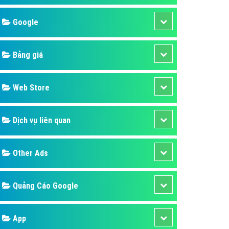
áp quảng cáo Youtube
Google
kế ứng dụng
 cáo Cốc Cốc hiệu quả
Bảng giá
 cáo Zalo chuyên nghiệp
ghĩa
Web Store
à gì
Dịch vụ liên quan
mềm ứng dụng hay
Other Ads
Quảng Cáo Google
App