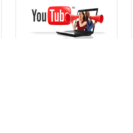
VietAds với đội ngũ chuyên viên tư ấn am
hiểu về chiến dịch quảng cáo Youtube sẽ tư
vấn bạn giải pháp tối ưu, hiệu quả nhất
XEM CHI TIẾT