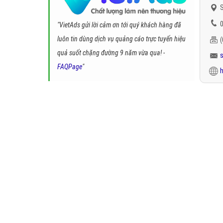
S
0
"VietAds gửi lời cảm ơn tới quý khách hàng đã
luôn tin dùng dịch vụ quảng cáo trực tuyến hiệu
quả suốt chặng đường 9 năm vừa qua! -
FAQPage
"
h