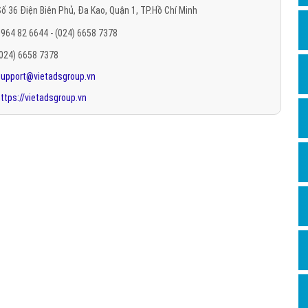
ố 36 Điện Biên Phủ, Đa Kao, Quận 1, TP.Hồ Chí Minh
Hỏi đ
964 82 6644 - (024) 6658 7378
Thiết 
(024) 6658 7378
Quảng
support@vietadsgroup.vn
Quảng
ttps://vietadsgroup.vn
Định n
Nghĩa l
Phần 