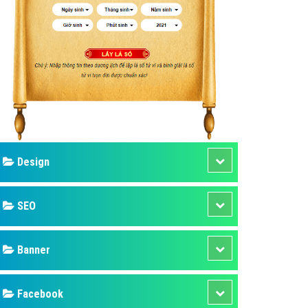
ụ Domain & Hosting
áp phần mềm
áp quảng cáo TVC
p quảng cáo mobile
p quảng cáo Online
áp quảng cáo Skype
p Domain & Hosting
Design
p viết bài Marketing
 cáo Youtube
SEO
ụ quảng cáo Youtube
ụ quảng cáo Cốc Cốc
Banner
ụ quảng cáo Tiktok
Facebook
ụ quảng cáo Zalo