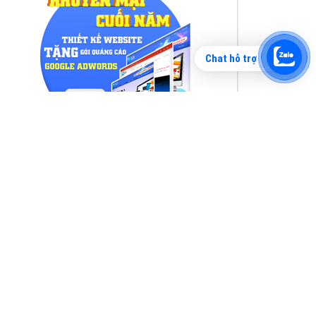
Chat hỗ trợ
Tìm công ty thiết kế website uy tín, chuyên
nghiệp tại Hà Nội là rất khó cho khách hàng.
VietAds xin giới thiệu công ty thiết kế Viet
XEM CHI TIẾT