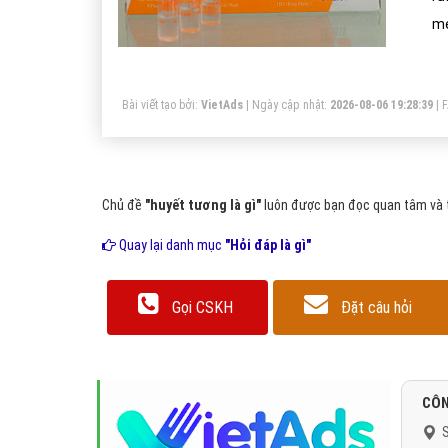
mẻ
âm
kh
Bài viết tạo bởi:
VietAds
| Ngày cập nhật:
2026-08-06 19:28:39
|
Chủ đề
"huyết tương là gì"
luôn được bạn đọc quan tâm và t
Quay lại danh mục
"Hỏi đáp là gì"
Gọi CSKH
Đặt câu hỏi
CÔN
S