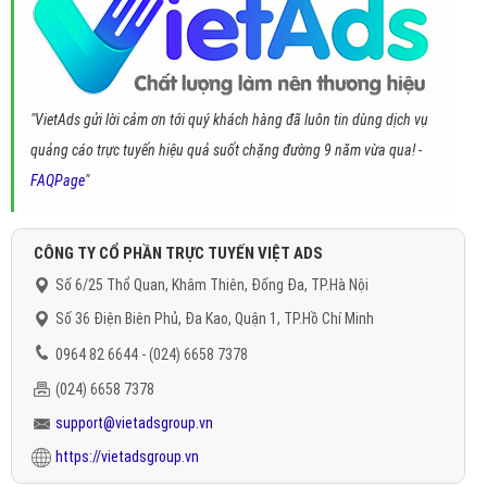
"VietAds gửi lời cảm ơn tới quý khách hàng đã luôn tin dùng dịch vụ
quảng cáo trực tuyến hiệu quả suốt chặng đường 9 năm vừa qua! -
FAQPage
"
CÔNG TY CỔ PHẦN TRỰC TUYẾN VIỆT ADS
Số 6/25 Thổ Quan, Khâm Thiên, Đống Đa, TP.Hà Nội
Số 36 Điện Biên Phủ, Đa Kao, Quận 1, TP.Hồ Chí Minh
0964 82 6644 - (024) 6658 7378
(024) 6658 7378
support@vietadsgroup.vn
https://vietadsgroup.vn