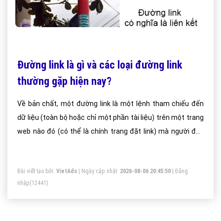
Đường link là gì và các loại đường link
thường gặp hiện nay?
Về bản chất, một đường link là một lệnh tham chiếu đến
dữ liệu (toàn bộ hoặc chỉ một phần tài liệu) trên một trang
web nào đó (có thể là chính trang đặt link) mà người đọc
có thể trực tiếp theo dõi bằng cách nhấn chuột hoặc lướt
chuột qua.
Bài viết tạo bởi:
VietAds
| Ngày cập nhật:
2026-08-06 20:45:50
|
Đăng
nhập
(12441)