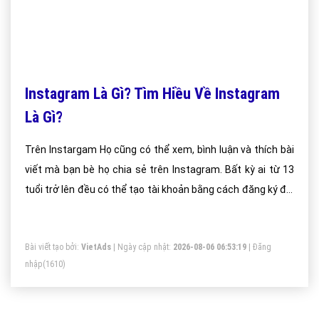
Instagram Là Gì? Tìm Hiều Về Instagram
Là Gì?
Trên Instargam Họ cũng có thể xem, bình luận và thích bài
viết mà bạn bè họ chia sẻ trên Instagram. Bất kỳ ai từ 13
tuổi trở lên đều có thể tạo tài khoản bằng cách đăng ký địa
chỉ email và chọn tên người dùng.
Bài viết tạo bởi:
VietAds
| Ngày cập nhật:
2026-08-06 06:53:19
|
Đăng
nhập
(1610)