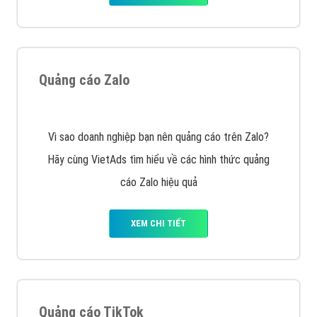
VietAds với đội ngũ SEOer giàu kinh nghiệm được đào
tạo bài bản tại các trung tâm SEO lớn như: Litado,
Inet, Vietmoz, Vinalink
XEM CHI TIẾT
Quảng cáo Youtube