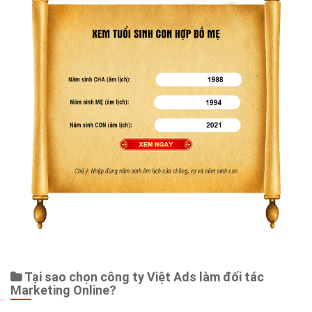
Web Store
Dịch vụ liên quan
Other Ads
Quảng Cáo Google
App
Tài liệu