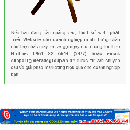
Công ty Việt Ads thành lập từ năm 2013
, chúng tôi
với bề dày kinh nghiệm sẽ tư vấn xây dựng và phát
triển thương hiệu của doanh nghiệp bạn với mức chi
phí mà bạn có thể đầu tư cho marketing online. Đội
ngũ kỹ thuật quảng cáo trực tuyến, SEO, lập trình
Web chuyên sâu trong nghề, được đào tạo bài bản tại
trung tâm marketing online uy tín hàng năm, luôn
đem
đến cho khách hàng sản phẩm/ dịch vụ chất
lượng
.