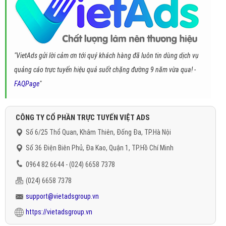
"VietAds gửi lời cảm ơn tới quý khách hàng đã luôn tin dùng dịch vụ
quảng cáo trực tuyến hiệu quả suốt chặng đường 9 năm vừa qua! -
FAQPage
"
CÔNG TY CỔ PHẦN TRỰC TUYẾN VIỆT ADS
Số 6/25 Thổ Quan, Khâm Thiên, Đống Đa, TP.Hà Nội
Số 36 Điện Biên Phủ, Đa Kao, Quận 1, TP.Hồ Chí Minh
0964 82 6644 - (024) 6658 7378
(024) 6658 7378
support@vietadsgroup.vn
https://vietadsgroup.vn