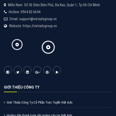
Cốc Cốc là trình duyệt web trực tuyến hiệu quả, hãy
cùng VietAds tìm hiểu về các hình thức quảng cáo
của trình duyệt Cốc Cốc
XEM CHI TIẾT
Quảng cáo Zalo