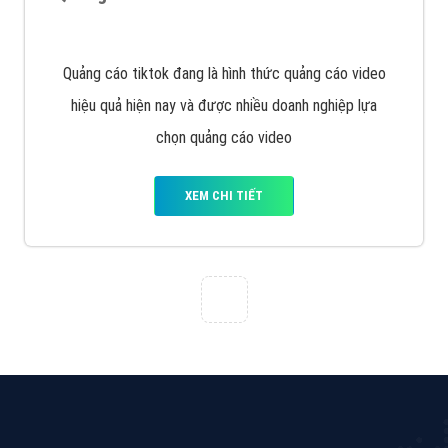
VietAds với đội ngũ chuyên viên tư ấn am hiểu về
chiến dịch quảng cáo Youtube sẽ tư vấn bạn giải pháp
tối ưu, hiệu quả nhất
XEM CHI TIẾT
Thiết kế Website