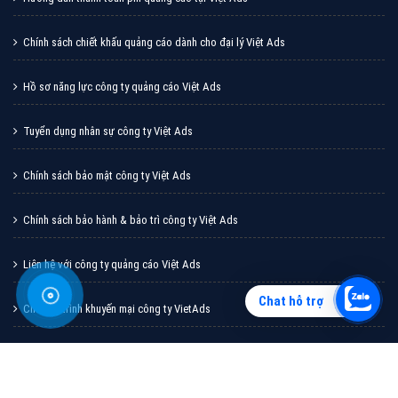
Vì sao doanh nghiệp bạn nên quảng cáo trên Zalo?
Hãy cùng VietAds tìm hiểu về các hình thức quảng
cáo Zalo hiệu quả
XEM CHI TIẾT
Chat hỗ trợ