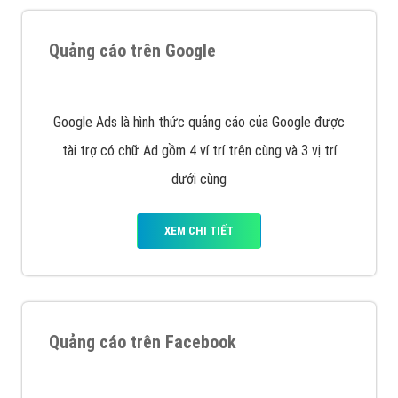
Nếu bạn đang cần quảng cáo, thiết kế web,
phát
triển Website cho doanh nghiệp mình
. Đừng chần
chừ hãy nhấc máy lên và gọi ngay cho chúng tôi theo
Hotline: 0964 82 6644 (24/7) hoặc email:
support@vietadsgroup.vn
để được tư vấn chuyên
sâu về giải pháp marketing hiệu quả cho doanh nghiệp
bạn!