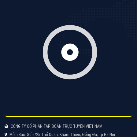
Tìm công ty thiết kế website uy tín, chuyên nghiệp tại
Hà Nội là rất khó cho khách hàng. VietAds xin giới
thiệu công ty thiết kế Viet
XEM CHI TIẾT
Quảng cáo Cốc Cốc