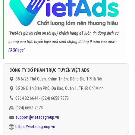
"VietAds gửi lời cảm ơn tới quý khách hàng đã luôn tin dùng dịch vụ
quảng cáo trực tuyến hiệu quả suốt chặng đường 9 năm vừa qua! -
FAQPage
"
CÔNG TY CỔ PHẦN TRỰC TUYẾN VIỆT ADS
Số 6/25 Thổ Quan, Khâm Thiên, Đống Đa, TP.Hà Nội
Số 36 Điện Biên Phủ, Đa Kao, Quận 1, TP.Hồ Chí Minh
0964 82 6644 - (024) 6658 7378
(024) 6658 7378
support@vietadsgroup.vn
https://vietadsgroup.vn