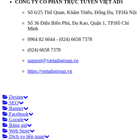
CÔNG TY CỔ PHẦN TRỰC TUYẾN VIỆT ADS
Số 6/25 Thổ Quan, Khâm Thiên, Đống Đa, TP.Hà Nội
Số 36 Điện Biên Phủ, Đa Kao, Quận 1, TP.Hồ Chí
Minh
0964 82 6644 - (024) 6658 7378
(024) 6658 7378
support@vietadsgroup.vn
https://vietadsgroup.vn
Design
SEO
Banner
Facebook
Google
Bảng giá
Web Store
Dịch vụ liên quan