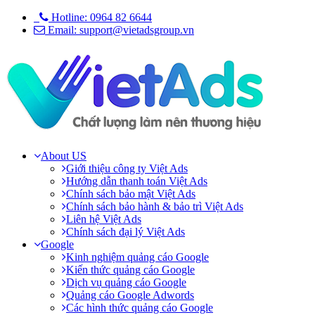
Hotline: 0964 82 6644
Email: support@vietadsgroup.vn
About US
Giới thiệu công ty Việt Ads
Hướng dẫn thanh toán Việt Ads
Chính sách bảo mật Việt Ads
Chính sách bảo hành & bảo trì Việt Ads
Liên hệ Việt Ads
Chính sách đại lý Việt Ads
Google
Kinh nghiệm quảng cáo Google
Kiến thức quảng cáo Google
Dịch vụ quảng cáo Google
Quảng cáo Google Adwords
Các hình thức quảng cáo Google