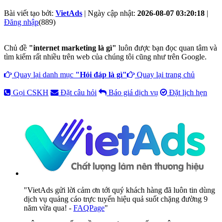
Bài viết tạo bởi:
VietAds
| Ngày cập nhật:
2026-08-07 03:20:18
|
Đăng nhập
(889)
Chủ đề
"internet marketing là gì"
luôn được bạn đọc quan tâm và
tìm kiếm rất nhiều trên web của chúng tôi cũng như trên Google.
Quay lại danh mục
"Hỏi đáp là gì"
Quay lại trang chủ
Gọi CSKH
Đặt câu hỏi
Báo giá dịch vụ
Đặt lịch hẹn
"VietAds gửi lời cảm ơn tới quý khách hàng đã luôn tin dùng
dịch vụ quảng cáo trực tuyến hiệu quả suốt chặng đường 9
năm vừa qua! -
FAQPage
"