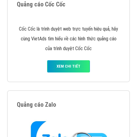
Tìm công ty thiết kế website uy tín, chuyên nghiệp tại
Hà Nội là rất khó cho khách hàng. VietAds xin giới
thiệu công ty thiết kế Viet
XEM CHI TIẾT
Quảng cáo Cốc Cốc