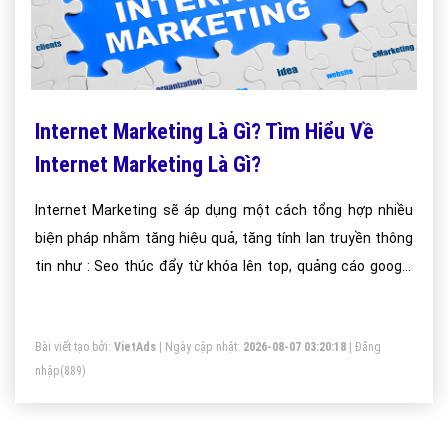
Internet Marketing Là Gì? Tìm Hiểu Về
Internet Marketing Là Gì?
Internet Marketing sẽ áp dụng một cách tổng hợp nhiều
biện pháp nhằm tăng hiệu quả, tăng tính lan truyền thông
tin như : Seo thúc đẩy từ khóa lên top, quảng cáo google
adword hướng tới sản phẩm thời vụ, setup các chiến dịch
tiếp thị trên facebook ads hướng tới giới trẻ.
Bài viết tạo bởi:
VietAds
| Ngày cập nhật:
2026-08-07 03:20:18
|
Đăng
nhập
(889)