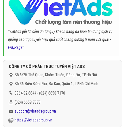
"VietAds gửi lời cảm ơn tới quý khách hàng đã luôn tin dùng dịch vụ
quảng cáo trực tuyến hiệu quả suốt chặng đường 9 năm vừa qua! -
FAQPage
"
CÔNG TY CỔ PHẦN TRỰC TUYẾN VIỆT ADS
Số 6/25 Thổ Quan, Khâm Thiên, Đống Đa, TP.Hà Nội
Số 36 Điện Biên Phủ, Đa Kao, Quận 1, TP.Hồ Chí Minh
0964 82 6644 - (024) 6658 7378
(024) 6658 7378
support@vietadsgroup.vn
https://vietadsgroup.vn