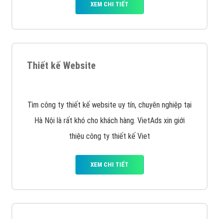
VietAds với đội ngũ chuyên viên tư ấn am hiểu về
chiến dịch quảng cáo Youtube sẽ tư vấn bạn giải pháp
tối ưu, hiệu quả nhất
XEM CHI TIẾT
Thiết kế Website